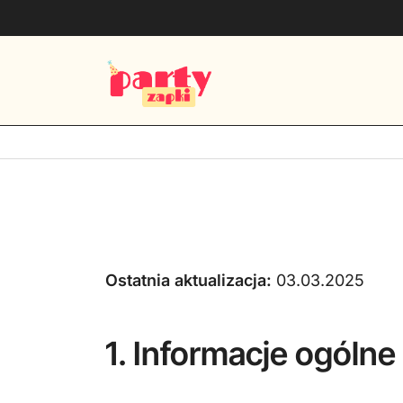
Zaproszenia na urodziny do druku PDF
PartyZAPKI
Przejdź
do
treści
Ostatnia aktualizacja:
03.03.2025
1. Informacje ogólne