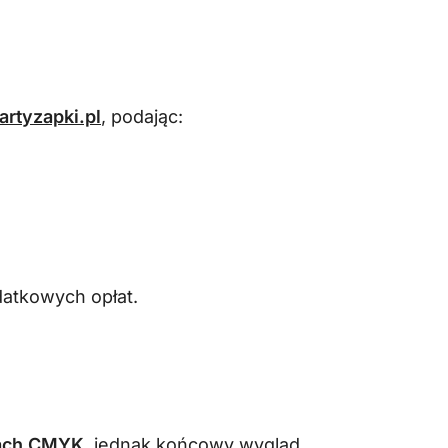
rtyzapki.pl
, podając:
datkowych opłat.
orach CMYK
, jednak końcowy wygląd