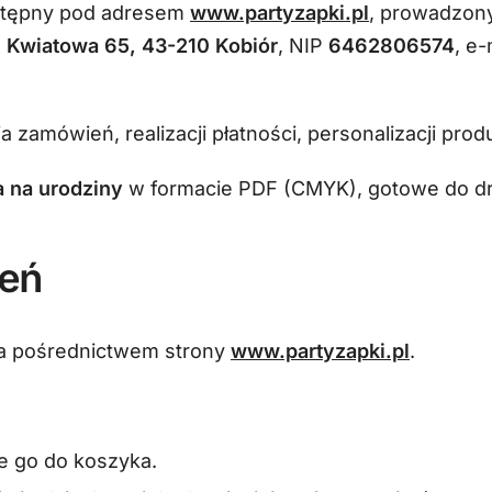
stępny pod adresem
www.partyzapki.pl
, prowadzony
.
Kwiatowa 65, 43-210 Kobiór
, NIP
6462806574
, e-
a zamówień, realizacji płatności, personalizacji pro
 na urodziny
w formacie PDF (CMYK), gotowe do dru
ień
a pośrednictwem strony
www.partyzapki.pl
.
e go do koszyka.