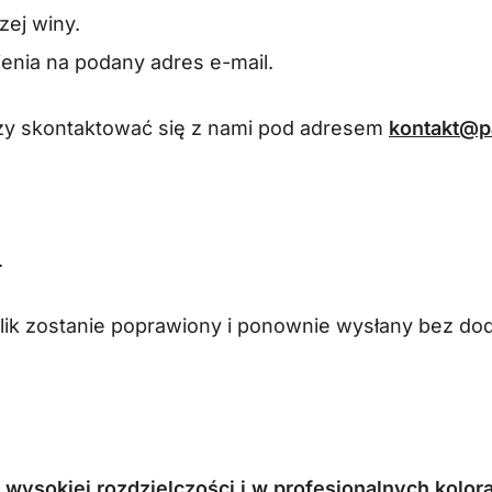
zej winy.
nia na podany adres e-mail.
leży skontaktować się z nami pod adresem
kontakt@pa
.
plik zostanie poprawiony i ponownie wysłany bez do
w
wysokiej rozdzielczości i w profesjonalnych kol