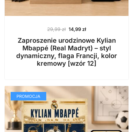
Pierwotna
Aktualna
29,99
zł
14,99
zł
cena
cena
Zaproszenie urodzinowe Kylian
wynosiła:
wynosi:
Mbappé (Real Madryt) – styl
29,99 zł.
14,99 zł.
dynamiczny, flaga Francji, kolor
kremowy [wzór 12]
PROMOCJA