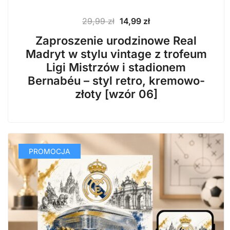
Pierwotna
Aktualna
29,99
zł
14,99
zł
cena
cena
Zaproszenie urodzinowe Real
wynosiła:
wynosi:
Madryt w stylu vintage z trofeum
29,99 zł.
14,99 zł.
Ligi Mistrzów i stadionem
Bernabéu – styl retro, kremowo-
złoty [wzór 06]
PROMOCJA