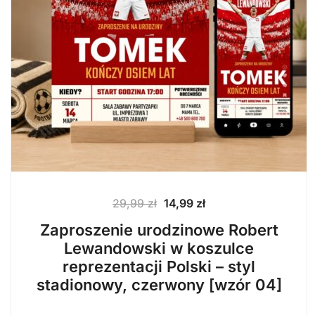
Pierwotna
Aktualna
29,99
zł
14,99
zł
cena
cena
Zaproszenie urodzinowe Robert
wynosiła:
wynosi:
Lewandowski w koszulce
29,99 zł.
14,99 zł.
reprezentacji Polski – styl
stadionowy, czerwony [wzór 04]