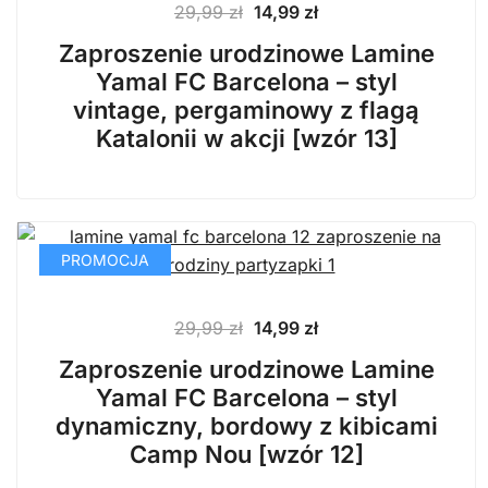
Pierwotna
Aktualna
29,99
zł
14,99
zł
cena
cena
Zaproszenie urodzinowe Lamine
wynosiła:
wynosi:
Yamal FC Barcelona – styl
29,99 zł.
14,99 zł.
vintage, pergaminowy z flagą
Katalonii w akcji [wzór 13]
PROMOCJA
Pierwotna
Aktualna
29,99
zł
14,99
zł
cena
cena
Zaproszenie urodzinowe Lamine
wynosiła:
wynosi:
Yamal FC Barcelona – styl
29,99 zł.
14,99 zł.
dynamiczny, bordowy z kibicami
Camp Nou [wzór 12]