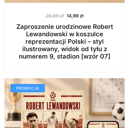
Pierwotna
Aktualna
29,99
zł
14,99
zł
cena
cena
Zaproszenie urodzinowe Robert
wynosiła:
wynosi:
Lewandowski w koszulce
29,99 zł.
14,99 zł.
reprezentacji Polski – styl
ilustrowany, widok od tyłu z
numerem 9, stadion [wzór 07]
PROMOCJA