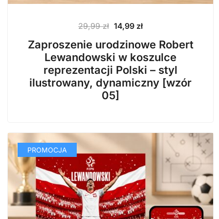
Pierwotna
Aktualna
29,99
zł
14,99
zł
cena
cena
Zaproszenie urodzinowe Robert
wynosiła:
wynosi:
Lewandowski w koszulce
29,99 zł.
14,99 zł.
reprezentacji Polski – styl
ilustrowany, dynamiczny [wzór
05]
PROMOCJA