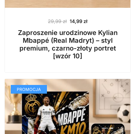
Pierwotna
Aktualna
29,99
zł
14,99
zł
cena
cena
Zaproszenie urodzinowe Kylian
wynosiła:
wynosi:
Mbappé (Real Madryt) – styl
29,99 zł.
14,99 zł.
premium, czarno-złoty portret
[wzór 10]
PROMOCJA