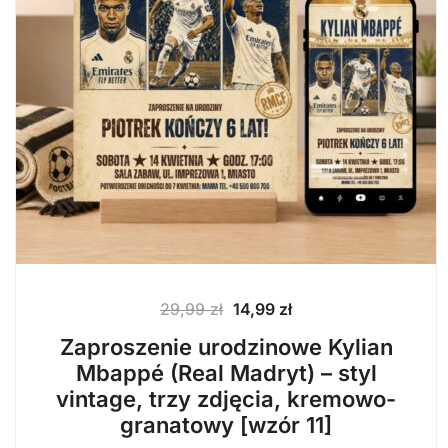
Pierwotna
Aktualna
29,99
zł
14,99
zł
cena
cena
Zaproszenie urodzinowe Kylian
wynosiła:
wynosi:
Mbappé (Real Madryt) – styl
29,99 zł.
14,99 zł.
vintage, trzy zdjęcia, kremowo-
granatowy [wzór 11]