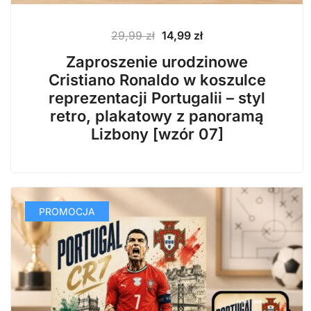
Pierwotna
Aktualna
29,99
zł
14,99
zł
cena
cena
Zaproszenie urodzinowe
wynosiła:
wynosi:
Cristiano Ronaldo w koszulce
29,99 zł.
14,99 zł.
reprezentacji Portugalii – styl
retro, plakatowy z panoramą
Lizbony [wzór 07]
PROMOCJA