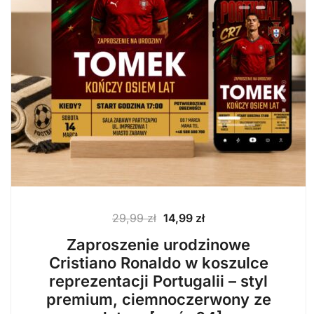
Pierwotna
Aktualna
29,99
zł
14,99
zł
cena
cena
Zaproszenie urodzinowe
wynosiła:
wynosi:
Cristiano Ronaldo w koszulce
29,99 zł.
14,99 zł.
reprezentacji Portugalii – styl
premium, ciemnoczerwony ze