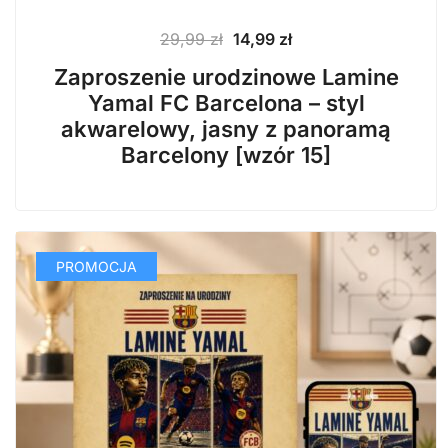
Pierwotna
Aktualna
29,99
zł
14,99
zł
cena
cena
Zaproszenie urodzinowe Lamine
wynosiła:
wynosi:
Yamal FC Barcelona – styl
29,99 zł.
14,99 zł.
akwarelowy, jasny z panoramą
Barcelony [wzór 15]
PROMOCJA