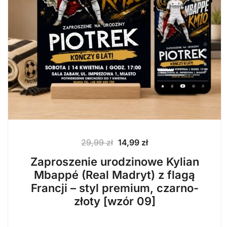
Pierwotna
Aktualna
29,99
zł
14,99
zł
cena
cena
Zaproszenie urodzinowe Kylian
wynosiła:
wynosi:
Mbappé (Real Madryt) z flagą
29,99 zł.
14,99 zł.
Francji – styl premium, czarno-
złoty [wzór 09]