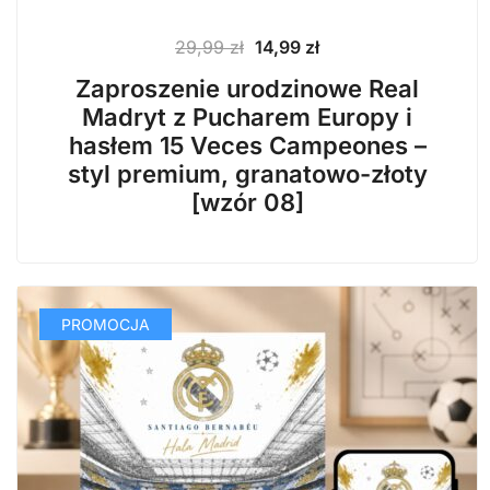
Pierwotna
Aktualna
29,99
zł
14,99
zł
cena
cena
Zaproszenie urodzinowe Real
wynosiła:
wynosi:
Madryt z Pucharem Europy i
29,99 zł.
14,99 zł.
hasłem 15 Veces Campeones –
styl premium, granatowo-złoty
[wzór 08]
PROMOCJA