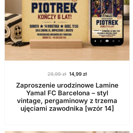
Pierwotna
Aktualna
29,99
zł
14,99
zł
cena
cena
Zaproszenie urodzinowe Lamine
wynosiła:
wynosi:
Yamal FC Barcelona – styl
29,99 zł.
14,99 zł.
vintage, pergaminowy z trzema
ujęciami zawodnika [wzór 14]