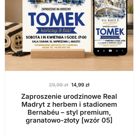
Pierwotna
Aktualna
29,99
zł
14,99
zł
cena
cena
Zaproszenie urodzinowe Real
wynosiła:
wynosi:
Madryt z herbem i stadionem
29,99 zł.
14,99 zł.
Bernabéu – styl premium,
granatowo-złoty [wzór 05]