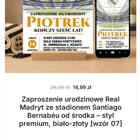
Pierwotna
Aktualna
29,99
zł
14,99
zł
cena
cena
Zaproszenie urodzinowe Real
wynosiła:
wynosi:
Madryt ze stadionem Santiago
29,99 zł.
14,99 zł.
Bernabéu od środka – styl
premium, biało-złoty [wzór 07]