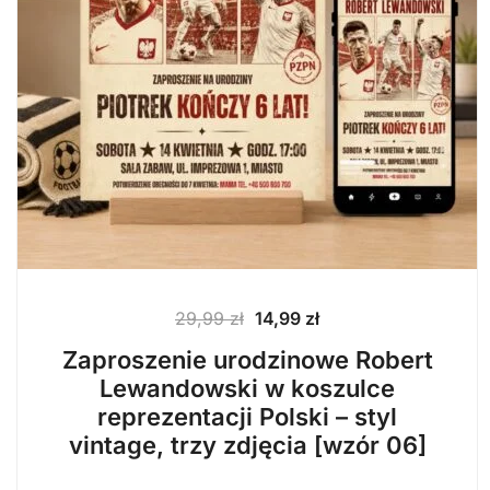
Pierwotna
Aktualna
29,99
zł
14,99
zł
cena
cena
Zaproszenie urodzinowe Robert
wynosiła:
wynosi:
Lewandowski w koszulce
29,99 zł.
14,99 zł.
reprezentacji Polski – styl
vintage, trzy zdjęcia [wzór 06]