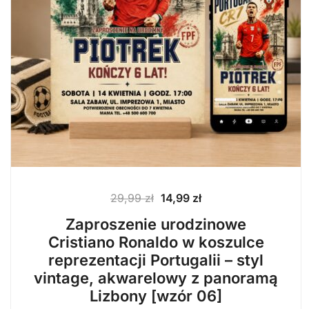
Pierwotna
Aktualna
29,99
zł
14,99
zł
cena
cena
Zaproszenie urodzinowe
wynosiła:
wynosi:
Cristiano Ronaldo w koszulce
29,99 zł.
14,99 zł.
reprezentacji Portugalii – styl
vintage, akwarelowy z panoramą
Lizbony [wzór 06]