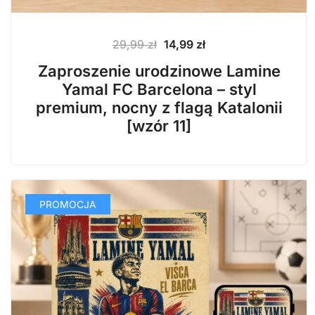
Pierwotna
Aktualna
29,99
zł
14,99
zł
cena
cena
Zaproszenie urodzinowe Lamine
wynosiła:
wynosi:
Yamal FC Barcelona – styl
29,99 zł.
14,99 zł.
premium, nocny z flagą Katalonii
[wzór 11]
PROMOCJA