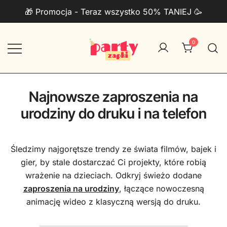
Przejdź
🎁 Promocja - Teraz wszystko 50% TANIEJ 🥳
do
treści
0
Zaproszenia na urodziny do druku
PartyZAPKI
PDF + Telefon
Najnowsze zaproszenia na
urodziny do druku i na telefon
Śledzimy najgorętsze trendy ze świata filmów, bajek i
gier, by stale dostarczać Ci projekty, które robią
wrażenie na dzieciach. Odkryj świeżo dodane
zaproszenia na urodziny
, łączące nowoczesną
animację wideo z klasyczną wersją do druku.