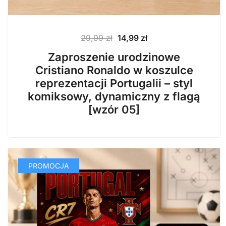
Pierwotna
Aktualna
29,99
zł
14,99
zł
cena
cena
Zaproszenie urodzinowe
wynosiła:
wynosi:
Cristiano Ronaldo w koszulce
29,99 zł.
14,99 zł.
reprezentacji Portugalii – styl
komiksowy, dynamiczny z flagą
[wzór 05]
PROMOCJA