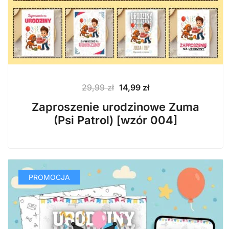
Pierwotna
Aktualna
29,99
zł
14,99
zł
cena
cena
Zaproszenie urodzinowe Zuma
wynosiła:
wynosi:
(Psi Patrol) [wzór 004]
29,99 zł.
14,99 zł.
PROMOCJA