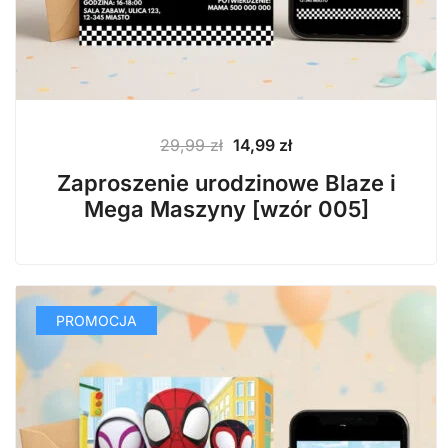
Pierwotna
Aktualna
29,99
zł
14,99
zł
cena
cena
Zaproszenie urodzinowe Blaze i
wynosiła:
wynosi:
Mega Maszyny [wzór 005]
29,99 zł.
14,99 zł.
PROMOCJA