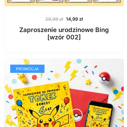
Pierwotna
Aktualna
29,99
zł
14,99
zł
cena
cena
Zaproszenie urodzinowe Bing
wynosiła:
wynosi:
[wzór 002]
29,99 zł.
14,99 zł.
PROMOCJA