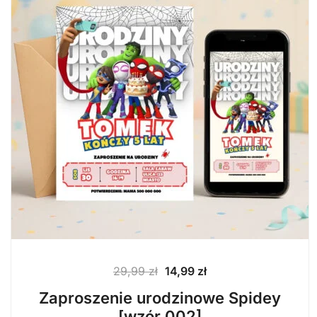
Pierwotna
Aktualna
29,99
zł
14,99
zł
cena
cena
Zaproszenie urodzinowe Spidey
wynosiła:
wynosi:
[wzór 002]