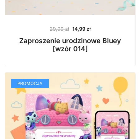
Pierwotna
Aktualna
29,99
zł
14,99
zł
cena
cena
Zaproszenie urodzinowe Bluey
wynosiła:
wynosi:
[wzór 014]
29,99 zł.
14,99 zł.
PROMOCJA