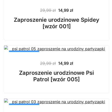
PROMOCJA
Pierwotna
Aktualna
29,99
zł
14,99
zł
cena
cena
Zaproszenie urodzinowe Spidey
wynosiła:
wynosi:
[wzór 001]
29,99 zł.
14,99 zł.
PROMOCJA
Pierwotna
Aktualna
29,99
zł
14,99
zł
cena
cena
Zaproszenie urodzinowe Psi
wynosiła:
wynosi:
Patrol [wzór 005]
29,99 zł.
14,99 zł.
PROMOCJA