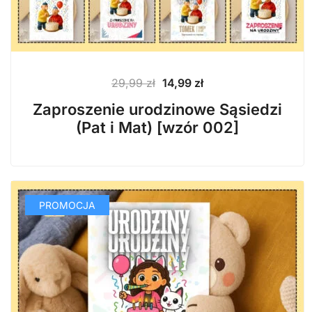
Pierwotna
Aktualna
29,99
zł
14,99
zł
cena
cena
Zaproszenie urodzinowe Sąsiedzi
wynosiła:
wynosi:
(Pat i Mat) [wzór 002]
29,99 zł.
14,99 zł.
PROMOCJA