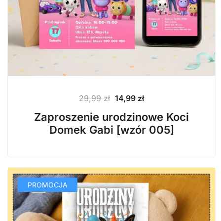
Pierwotna
Aktualna
29,99
zł
14,99
zł
cena
cena
Zaproszenie urodzinowe Koci
wynosiła:
wynosi:
Domek Gabi [wzór 005]
29,99 zł.
14,99 zł.
PROMOCJA