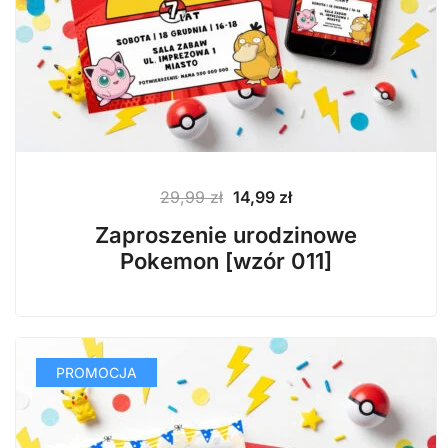
Pierwotna
Aktualna
29,99
zł
14,99
zł
cena
cena
Zaproszenie urodzinowe
wynosiła:
wynosi:
Pokemon [wzór 011]
29,99 zł.
14,99 zł.
PROMOCJA