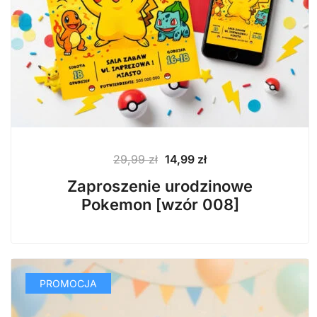
Pierwotna
Aktualna
29,99
zł
14,99
zł
cena
cena
Zaproszenie urodzinowe
wynosiła:
wynosi:
Pokemon [wzór 008]
29,99 zł.
14,99 zł.
PROMOCJA