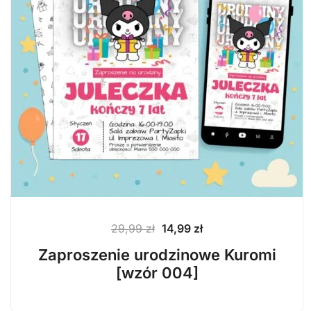
Pierwotna
Aktualna
29,99
zł
14,99
zł
cena
cena
Zaproszenie urodzinowe Kuromi
wynosiła:
wynosi:
[wzór 004]
29,99 zł.
14,99 zł.