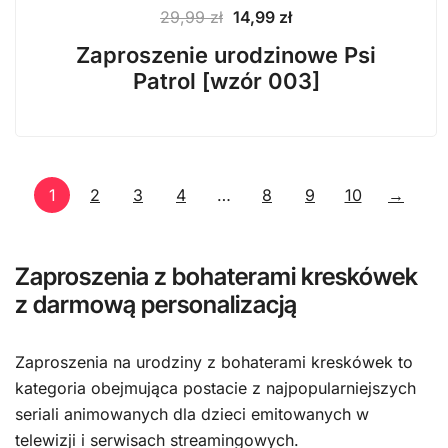
Pierwotna
Aktualna
29,99
zł
14,99
zł
cena
cena
Zaproszenie urodzinowe Psi
wynosiła:
wynosi:
Patrol [wzór 003]
29,99 zł.
14,99 zł.
1
2
3
4
…
8
9
10
→
Zaproszenia z bohaterami kreskówek
z darmową personalizacją
Zaproszenia na urodziny z bohaterami kreskówek to
kategoria obejmująca postacie z najpopularniejszych
seriali animowanych dla dzieci emitowanych w
telewizji i serwisach streamingowych.