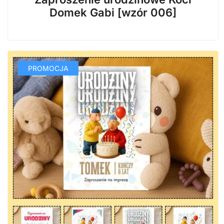
wynosiła:
wynosi:
Domek Gabi [wzór 006]
29,99 zł.
14,99 zł.
PROMOCJA