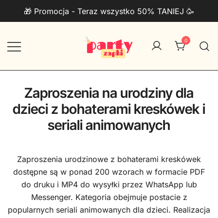
Przejdź
🎁 Promocja - Teraz wszystko 50% TANIEJ 🥳
do
treści
0
Zaproszenia na urodziny do druku
PartyZAPKI
PDF + Telefon
Zaproszenia na urodziny dla
dzieci z bohaterami kreskówek i
seriali animowanych
Zaproszenia urodzinowe z bohaterami kreskówek
dostępne są w ponad 200 wzorach w formacie PDF
do druku i MP4 do wysyłki przez WhatsApp lub
Messenger. Kategoria obejmuje postacie z
popularnych seriali animowanych dla dzieci. Realizacja