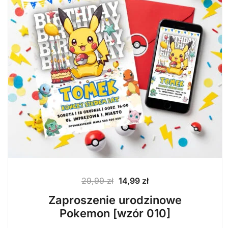
Pierwotna
Aktualna
29,99
zł
14,99
zł
cena
cena
Zaproszenie urodzinowe
wynosiła:
wynosi:
Pokemon [wzór 010]
29,99 zł.
14,99 zł.