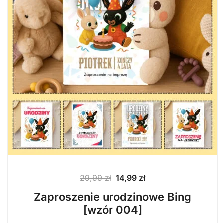
Pierwotna
Aktualna
29,99
zł
14,99
zł
cena
cena
Zaproszenie urodzinowe Bing
wynosiła:
wynosi:
[wzór 004]
29,99 zł.
14,99 zł.