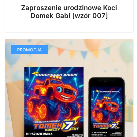
cena
cena
Zaproszenie urodzinowe Koci
wynosiła:
wynosi:
Domek Gabi [wzór 007]
29,99 zł.
14,99 zł.
PROMOCJA