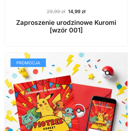
Pierwotna
Aktualna
29,99
zł
14,99
zł
cena
cena
Zaproszenie urodzinowe Kuromi
wynosiła:
wynosi:
[wzór 001]
29,99 zł.
14,99 zł.
PROMOCJA