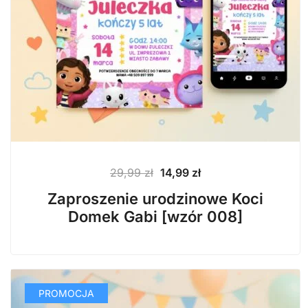
Pierwotna
Aktualna
29,99
zł
14,99
zł
cena
cena
Zaproszenie urodzinowe Koci
wynosiła:
wynosi:
Domek Gabi [wzór 008]
29,99 zł.
14,99 zł.
PROMOCJA