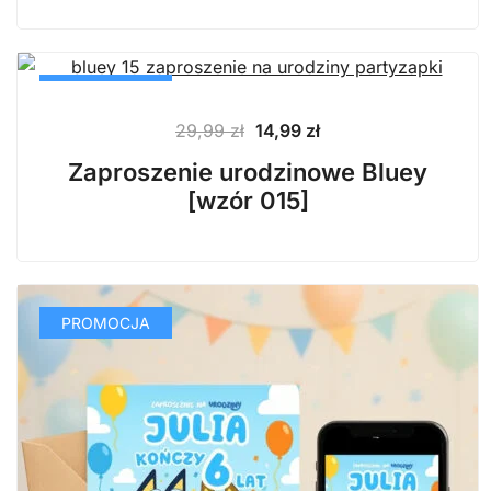
PROMOCJA
Pierwotna
Aktualna
29,99
zł
14,99
zł
cena
cena
Zaproszenie urodzinowe Bluey
wynosiła:
wynosi:
[wzór 015]
29,99 zł.
14,99 zł.
PROMOCJA