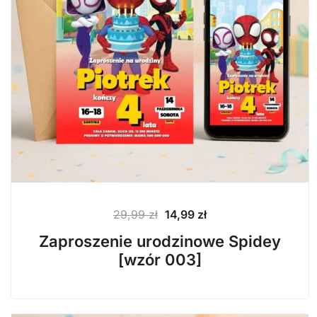
Pierwotna
Aktualna
29,99
zł
14,99
zł
cena
cena
Zaproszenie urodzinowe Spidey
wynosiła:
wynosi:
[wzór 003]
29,99 zł.
14,99 zł.