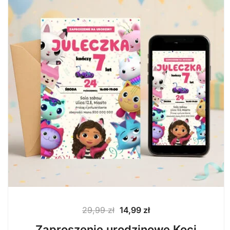
Pierwotna
Aktualna
29,99
zł
14,99
zł
cena
cena
Zaproszenie urodzinowe Koci