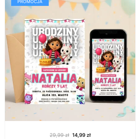
PROMOCJA
Pierwotna
Aktualna
29,99
zł
14,99
zł