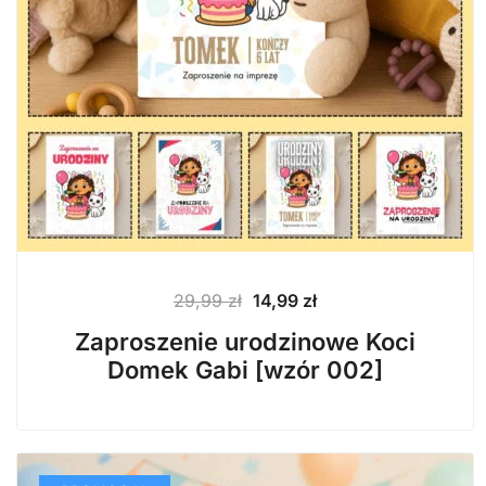
Pierwotna
Aktualna
29,99
zł
14,99
zł
cena
cena
Zaproszenie urodzinowe Koci
wynosiła:
wynosi:
Domek Gabi [wzór 002]
29,99 zł.
14,99 zł.