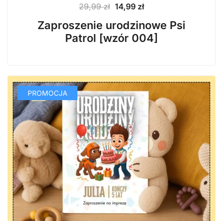
Pierwotna
Aktualna
29,99
zł
14,99
zł
cena
cena
Zaproszenie urodzinowe Psi
wynosiła:
wynosi:
Patrol [wzór 004]
29,99 zł.
14,99 zł.
PROMOCJA