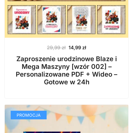
Pierwotna
Aktualna
29,99
zł
14,99
zł
cena
cena
Zaproszenie urodzinowe Blaze i
wynosiła:
wynosi:
Mega Maszyny [wzór 002] –
29,99 zł.
14,99 zł.
Personalizowane PDF + Wideo –
Gotowe w 24h
PROMOCJA