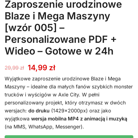
Zaproszenie urodzinowe
Blaze i Mega Maszyny
[wzór 005] –
Personalizowane PDF +
Wideo – Gotowe w 24h
Pierwotna
Aktualna
14,99
zł
29,99
zł
cena
cena
Wyjątkowe zaproszenie urodzinowe Blaze i Mega
Maszyny – idealne dla małych fanów szybkich monster
wynosiła:
wynosi:
trucków i wyścigów w Axle City. W pełni
personalizowany projekt, który otrzymasz w dwóch
29,99 zł.
14,99 zł.
wersjach:
do druku
(1429x2000px) oraz jako
wyjątkowa
wersja mobilna MP4 z animacją i muzyką
(na MMS, WhatsApp, Messenger).