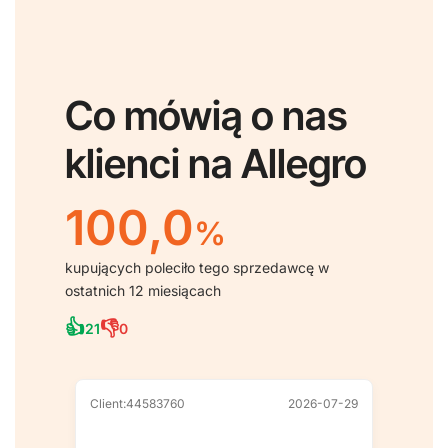
Co mówią o nas
klienci na Allegro
100,0
%
kupujących poleciło tego sprzedawcę w
ostatnich 12 miesiącach
👍
👎
21
0
Client:44583760
2026-07-29
Client