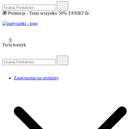
Szukaj:
🎁 Promocja - Teraz wszystko 50% TANIEJ 🥳
PartyZAPKI
Zaproszenia na urodziny do druku PDF + Telefon
0
Twój koszyk
Szukaj:
Zaproszenia na urodziny