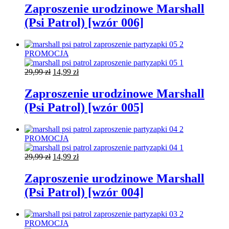
wynosiła:
wynosi:
Zaproszenie urodzinowe Marshall
29,99 zł.
14,99 zł.
(Psi Patrol) [wzór 006]
PROMOCJA
Pierwotna
Aktualna
29,99
zł
14,99
zł
cena
cena
wynosiła:
wynosi:
Zaproszenie urodzinowe Marshall
29,99 zł.
14,99 zł.
(Psi Patrol) [wzór 005]
PROMOCJA
Pierwotna
Aktualna
29,99
zł
14,99
zł
cena
cena
wynosiła:
wynosi:
Zaproszenie urodzinowe Marshall
29,99 zł.
14,99 zł.
(Psi Patrol) [wzór 004]
PROMOCJA