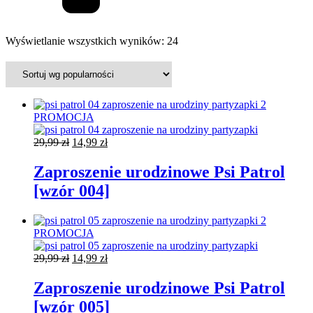
Posortowane
Wyświetlanie wszystkich wyników: 24
według
popularności
PROMOCJA
Pierwotna
Aktualna
29,99
zł
14,99
zł
cena
cena
wynosiła:
wynosi:
Zaproszenie urodzinowe Psi Patrol
29,99 zł.
14,99 zł.
[wzór 004]
PROMOCJA
Pierwotna
Aktualna
29,99
zł
14,99
zł
cena
cena
wynosiła:
wynosi:
Zaproszenie urodzinowe Psi Patrol
29,99 zł.
14,99 zł.
[wzór 005]