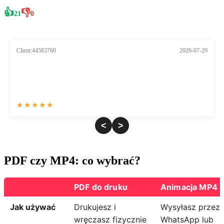
👍
👎
21
0
Client:44583760
2026-07-29
★
★
★
★
★
<
>
PDF czy MP4: co wybrać?
PDF do druku
Animacja MP4
Jak używać
Drukujesz i
Wysyłasz przez
wręczasz fizycznie
WhatsApp lub