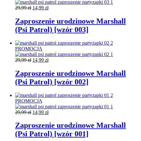
Pierwotna
Aktualna
29,99
zł
14,99
zł
cena
cena
wynosiła:
wynosi:
Zaproszenie urodzinowe Marshall
29,99 zł.
14,99 zł.
(Psi Patrol) [wzór 003]
PROMOCJA
Pierwotna
Aktualna
29,99
zł
14,99
zł
cena
cena
wynosiła:
wynosi:
Zaproszenie urodzinowe Marshall
29,99 zł.
14,99 zł.
(Psi Patrol) [wzór 002]
PROMOCJA
Pierwotna
Aktualna
29,99
zł
14,99
zł
cena
cena
wynosiła:
wynosi:
Zaproszenie urodzinowe Marshall
29,99 zł.
14,99 zł.
(Psi Patrol) [wzór 001]