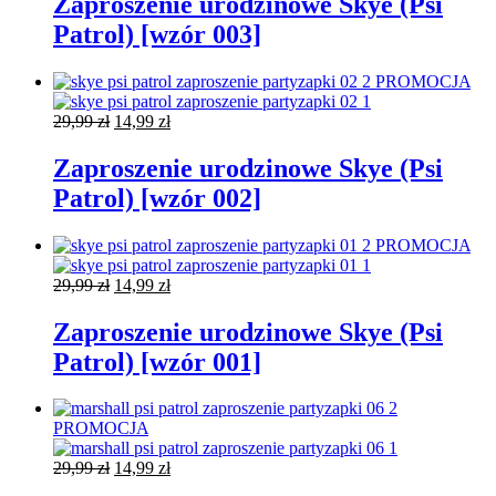
Zaproszenie urodzinowe Skye (Psi
29,99 zł.
14,99 zł.
Patrol) [wzór 003]
PROMOCJA
Pierwotna
Aktualna
29,99
zł
14,99
zł
cena
cena
wynosiła:
wynosi:
Zaproszenie urodzinowe Skye (Psi
29,99 zł.
14,99 zł.
Patrol) [wzór 002]
PROMOCJA
Pierwotna
Aktualna
29,99
zł
14,99
zł
cena
cena
wynosiła:
wynosi:
Zaproszenie urodzinowe Skye (Psi
29,99 zł.
14,99 zł.
Patrol) [wzór 001]
PROMOCJA
Pierwotna
Aktualna
29,99
zł
14,99
zł
cena
cena