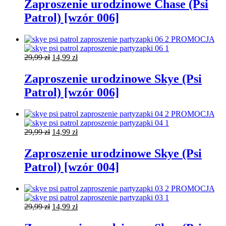
wynosiła:
wynosi:
Zaproszenie urodzinowe Chase (Psi
29,99 zł.
14,99 zł.
Patrol) [wzór 006]
PROMOCJA
Pierwotna
Aktualna
29,99
zł
14,99
zł
cena
cena
wynosiła:
wynosi:
Zaproszenie urodzinowe Skye (Psi
29,99 zł.
14,99 zł.
Patrol) [wzór 006]
PROMOCJA
Pierwotna
Aktualna
29,99
zł
14,99
zł
cena
cena
wynosiła:
wynosi:
Zaproszenie urodzinowe Skye (Psi
29,99 zł.
14,99 zł.
Patrol) [wzór 004]
PROMOCJA
Pierwotna
Aktualna
29,99
zł
14,99
zł
cena
cena
wynosiła:
wynosi: