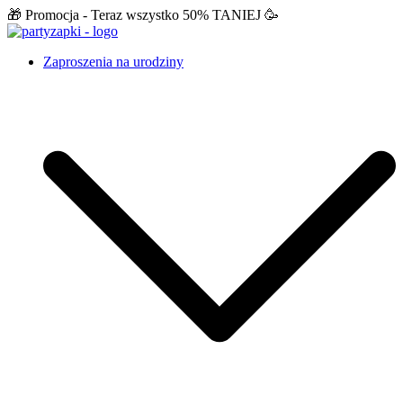
Przejdź
🎁 Promocja - Teraz wszystko 50% TANIEJ 🥳
do
treści
PartyZAPKI
Zaproszenia na urodziny do druku PDF + Telefon
Zaproszenia na urodziny