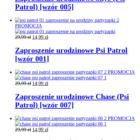
29,99 zł.
14,99 zł.
Patrol) [wzór 005]
PROMOCJA
Pierwotna
Aktualna
29,99
zł
14,99
zł
cena
cena
wynosiła:
wynosi:
Zaproszenie urodzinowe Psi Patrol
29,99 zł.
14,99 zł.
[wzór 001]
PROMOCJA
Pierwotna
Aktualna
29,99
zł
14,99
zł
cena
cena
wynosiła:
wynosi:
Zaproszenie urodzinowe Chase (Psi
29,99 zł.
14,99 zł.
Patrol) [wzór 007]
PROMOCJA
Pierwotna
Aktualna
29,99
zł
14,99
zł
cena
cena