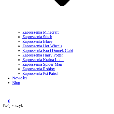
Zaproszenia Minecraft
Zaproszenia Stitch
Zaproszenia Bluey
Zaproszenia Hot Wheels
Zaproszenia Koci Domek Gabi
Zaproszenia Harry Potter
Zaproszenia Kraina Lodu
Zaproszenia Spider-Man
Zaproszenia Roblox
Zaproszenia Psi Patrol
Nowości
Blog
0
Twój koszyk