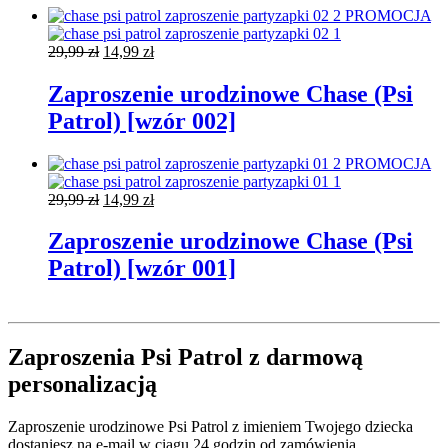
PROMOCJA
Pierwotna
Aktualna
29,99
zł
14,99
zł
cena
cena
wynosiła:
wynosi:
Zaproszenie urodzinowe Chase (Psi
29,99 zł.
14,99 zł.
Patrol) [wzór 002]
PROMOCJA
Pierwotna
Aktualna
29,99
zł
14,99
zł
cena
cena
wynosiła:
wynosi:
Zaproszenie urodzinowe Chase (Psi
29,99 zł.
14,99 zł.
Patrol) [wzór 001]
Zaproszenia Psi Patrol z darmową
personalizacją
Zaproszenie urodzinowe Psi Patrol z imieniem Twojego dziecka
dostaniesz na e-mail w ciągu 24 godzin od zamówienia.