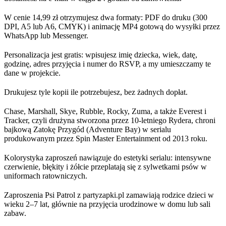
W cenie 14,99 zł otrzymujesz dwa formaty: PDF do druku (300
DPI, A5 lub A6, CMYK) i animację MP4 gotową do wysyłki przez
WhatsApp lub Messenger.
Personalizacja jest gratis: wpisujesz imię dziecka, wiek, datę,
godzinę, adres przyjęcia i numer do RSVP, a my umieszczamy te
dane w projekcie.
Drukujesz tyle kopii ile potrzebujesz, bez żadnych dopłat.
Chase, Marshall, Skye, Rubble, Rocky, Zuma, a także Everest i
Tracker, czyli drużyna stworzona przez 10-letniego Rydera, chroni
bajkową Zatokę Przygód (Adventure Bay) w serialu
produkowanym przez Spin Master Entertainment od 2013 roku.
Kolorystyka zaproszeń nawiązuje do estetyki serialu: intensywne
czerwienie, błękity i żółcie przeplatają się z sylwetkami psów w
uniformach ratowniczych.
Zaproszenia Psi Patrol z partyzapki.pl zamawiają rodzice dzieci w
wieku 2–7 lat, głównie na przyjęcia urodzinowe w domu lub sali
zabaw.