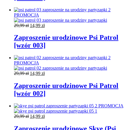
PROMOCJA
Pierwotna
Aktualna
29,99
zł
14,99
zł
cena
cena
wynosiła:
wynosi:
Zaproszenie urodzinowe Psi Patrol
29,99 zł.
14,99 zł.
[wzór 003]
PROMOCJA
Pierwotna
Aktualna
29,99
zł
14,99
zł
cena
cena
wynosiła:
wynosi:
Zaproszenie urodzinowe Psi Patrol
29,99 zł.
14,99 zł.
[wzór 002]
PROMOCJA
Pierwotna
Aktualna
29,99
zł
14,99
zł
cena
cena
wynosiła:
wynosi:
Zaproszenie urodzinowe Skye (Psi