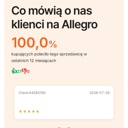
Co mówią o nas
klienci na Allegro
100,0
%
kupujących poleciło tego sprzedawcę w
ostatnich 12 miesiącach
👍
👎
21
0
Client:44583760
2026-07-29
Cl
★
★
★
★
★
★