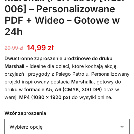
006] – Personalizowane
PDF + Wideo – Gotowe w
24h
Pierwotna
Aktualna
14,99
zł
29,99
zł
cena
cena
Dwustronne zaproszenie urodzinowe do druku
Marshall
– idealne dla dzieci, które kochają akcję,
wynosiła:
wynosi:
przyjaźń i przygody z Psiego Patrolu. Personalizowany
projekt inspirowany postacią
Marshalla
, gotowy do
29,99 zł.
14,99 zł.
druku w
formacie A5, A6 (CMYK, 300 DPI)
oraz w
wersji
MP4 (1080 x 1920 px)
do wysyłki online.
Wzór zaproszenia