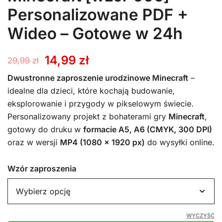
Personalizowane PDF +
Wideo – Gotowe w 24h
Pierwotna
Aktualna
14,99
zł
29,99
zł
cena
cena
Dwustronne zaproszenie urodzinowe Minecraft
–
idealne dla dzieci, które kochają budowanie,
wynosiła:
wynosi:
eksplorowanie i przygody w pikselowym świecie.
Personalizowany projekt z bohaterami gry
Minecraft
,
29,99 zł.
14,99 zł.
gotowy do druku w
formacie A5, A6 (CMYK, 300 DPI)
oraz w wersji
MP4 (1080 x 1920 px)
do wysyłki online.
Wzór zaproszenia
WYCZYŚĆ