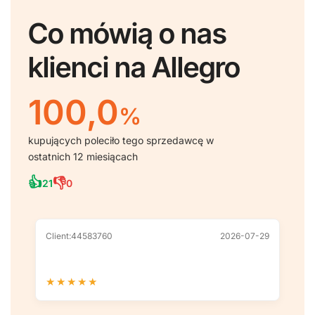
Co mówią o nas
klienci na Allegro
100,0
%
kupujących poleciło tego sprzedawcę w
ostatnich 12 miesiącach
👍
👎
21
0
Client:44583760
2026-07-29
Cl
★
★
★
★
★
★