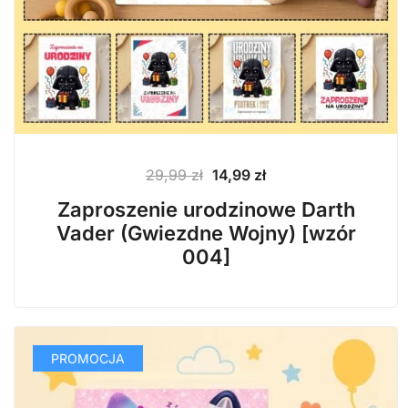
Pierwotna
Aktualna
29,99
zł
14,99
zł
cena
cena
Zaproszenie urodzinowe Darth
wynosiła:
wynosi:
Vader (Gwiezdne Wojny) [wzór
29,99 zł.
14,99 zł.
004]
PROMOCJA