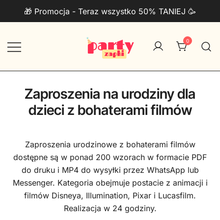
Przejdź
🎁 Promocja - Teraz wszystko 50% TANIEJ 🥳
do
treści
0
Zaproszenia na urodziny do druku
PartyZAPKI
PDF + Telefon
Zaproszenia na urodziny dla
dzieci z bohaterami filmów
Zaproszenia urodzinowe z bohaterami filmów
dostępne są w ponad 200 wzorach w formacie PDF
do druku i MP4 do wysyłki przez WhatsApp lub
Messenger. Kategoria obejmuje postacie z animacji i
filmów Disneya, Illumination, Pixar i Lucasfilm.
Realizacja w 24 godziny.