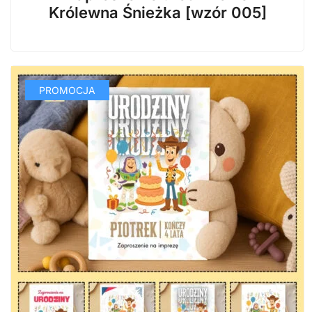
wynosiła:
wynosi:
Królewna Śnieżka [wzór 005]
29,99 zł.
14,99 zł.
PROMOCJA