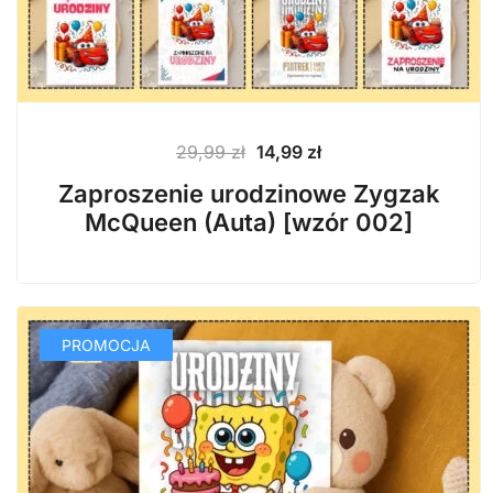
Pierwotna
Aktualna
29,99
zł
14,99
zł
cena
cena
Zaproszenie urodzinowe Zygzak
wynosiła:
wynosi:
McQueen (Auta) [wzór 002]
29,99 zł.
14,99 zł.
PROMOCJA