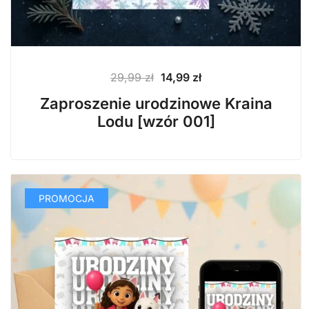
Pierwotna
Aktualna
29,99
zł
14,99
zł
cena
cena
Zaproszenie urodzinowe Kraina
wynosiła:
wynosi:
Lodu [wzór 001]
29,99 zł.
14,99 zł.
PROMOCJA