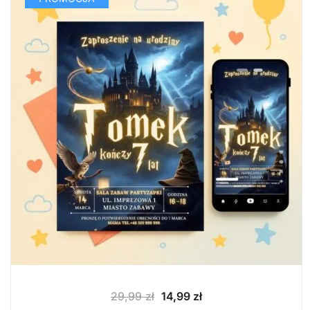
Pierwotna
Aktualna
29,99
zł
14,99
zł