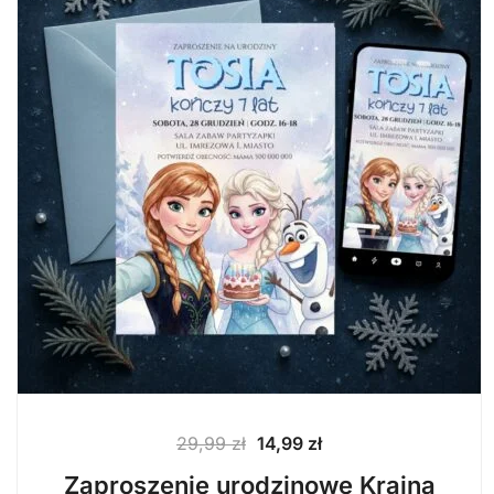
Pierwotna
Aktualna
29,99
zł
14,99
zł
cena
cena
Zaproszenie urodzinowe Kraina