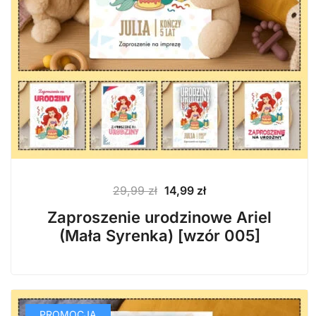
Pierwotna
Aktualna
29,99
zł
14,99
zł
cena
cena
Zaproszenie urodzinowe Ariel
wynosiła:
wynosi:
(Mała Syrenka) [wzór 005]
29,99 zł.
14,99 zł.
PROMOCJA