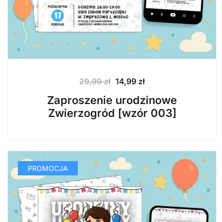
Pierwotna
Aktualna
29,99
zł
14,99
zł
cena
cena
Zaproszenie urodzinowe
wynosiła:
wynosi:
Zwierzogród [wzór 003]
29,99 zł.
14,99 zł.
PROMOCJA