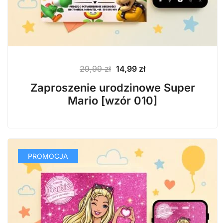
Pierwotna
Aktualna
29,99
zł
14,99
zł
cena
cena
Zaproszenie urodzinowe Super
wynosiła:
wynosi:
Mario [wzór 010]
29,99 zł.
14,99 zł.
PROMOCJA