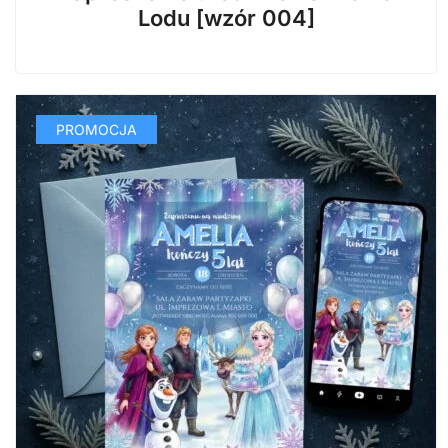
wynosiła:
wynosi:
Lodu [wzór 004]
29,99 zł.
14,99 zł.
PROMOCJA