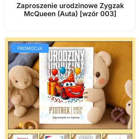
cena
cena
Zaproszenie urodzinowe Zygzak
wynosiła:
wynosi:
McQueen (Auta) [wzór 003]
29,99 zł.
14,99 zł.
PROMOCJA