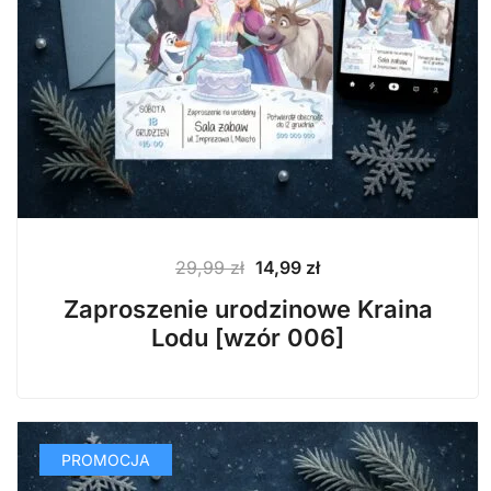
Pierwotna
Aktualna
29,99
zł
14,99
zł
cena
cena
Zaproszenie urodzinowe Kraina
wynosiła:
wynosi:
Lodu [wzór 006]
29,99 zł.
14,99 zł.
PROMOCJA