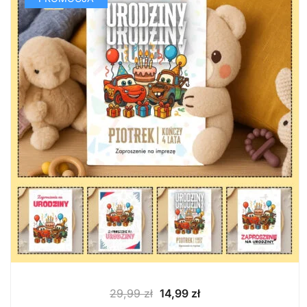
Pierwotna
Aktualna
29,99
zł
14,99
zł