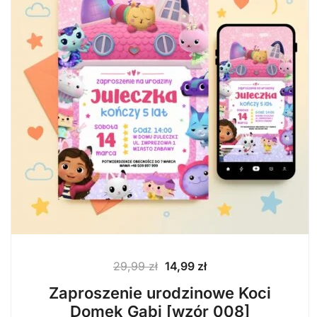
Pierwotna
Aktualna
29,99
zł
14,99
zł
cena
cena
Zaproszenie urodzinowe Koci
wynosiła:
wynosi:
Domek Gabi [wzór 008]