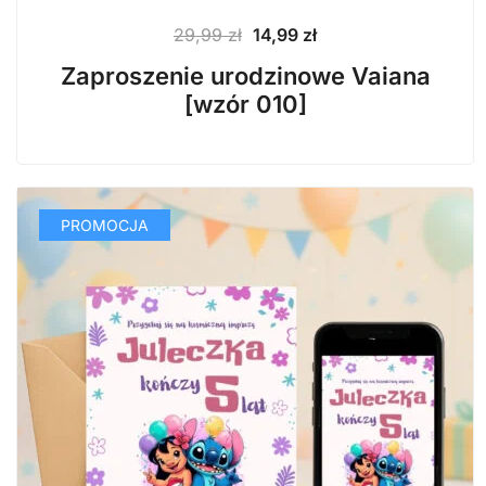
Pierwotna
Aktualna
29,99
zł
14,99
zł
cena
cena
Zaproszenie urodzinowe Vaiana
wynosiła:
wynosi:
[wzór 010]
29,99 zł.
14,99 zł.
PROMOCJA