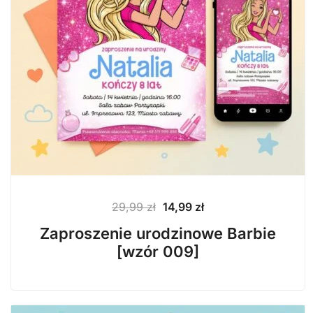
Pierwotna
Aktualna
29,99
zł
14,99
zł
cena
cena
Zaproszenie urodzinowe Barbie
wynosiła:
wynosi:
[wzór 009]
29,99 zł.
14,99 zł.