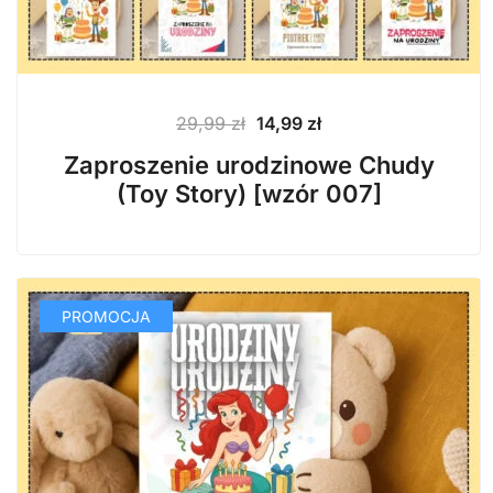
Pierwotna
Aktualna
29,99
zł
14,99
zł
cena
cena
Zaproszenie urodzinowe Chudy
wynosiła:
wynosi:
(Toy Story) [wzór 007]
29,99 zł.
14,99 zł.
PROMOCJA