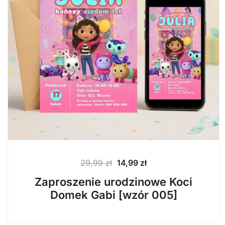
Pierwotna
Aktualna
29,99
zł
14,99
zł
cena
cena
Zaproszenie urodzinowe Koci
wynosiła:
wynosi:
Domek Gabi [wzór 005]
29,99 zł.
14,99 zł.