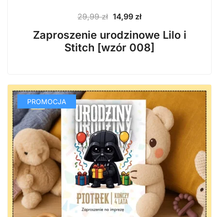
Pierwotna
Aktualna
29,99
zł
14,99
zł
cena
cena
Zaproszenie urodzinowe Lilo i
wynosiła:
wynosi:
Stitch [wzór 008]
29,99 zł.
14,99 zł.
PROMOCJA