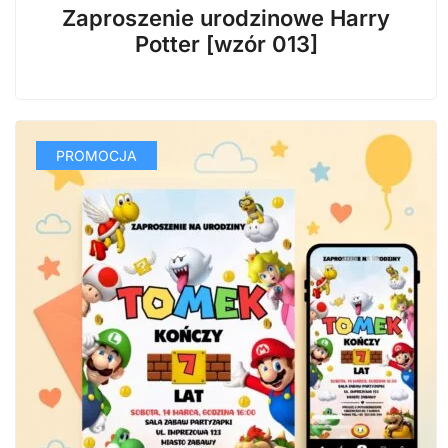
cena
cena
Zaproszenie urodzinowe Harry
wynosiła:
wynosi:
Potter [wzór 013]
29,99 zł.
14,99 zł.
PROMOCJA