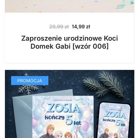
Pierwotna
Aktualna
29,99
zł
14,99
zł
cena
cena
Zaproszenie urodzinowe Koci
wynosiła:
wynosi:
Domek Gabi [wzór 006]
29,99 zł.
14,99 zł.
PROMOCJA