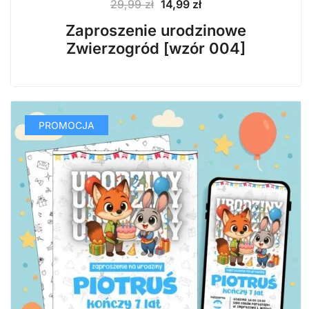
Pierwotna
Aktualna
29,99
zł
14,99
zł
cena
cena
Zaproszenie urodzinowe
wynosiła:
wynosi:
Zwierzogród [wzór 004]
29,99 zł.
14,99 zł.
PROMOCJA