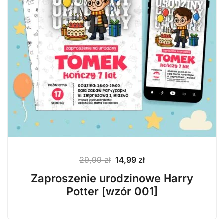
Pierwotna
Aktualna
29,99
zł
14,99
zł
cena
cena
Zaproszenie urodzinowe Harry
wynosiła:
wynosi:
Potter [wzór 001]
29,99 zł.
14,99 zł.