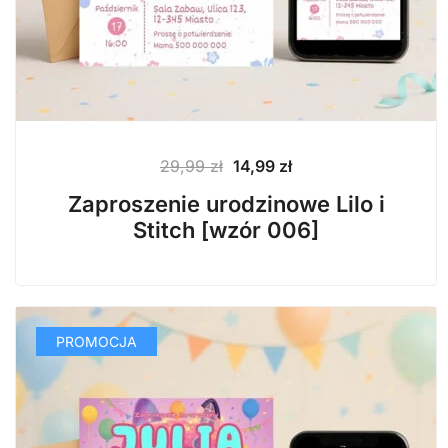
Pierwotna
Aktualna
29,99
zł
14,99
zł
cena
cena
Zaproszenie urodzinowe Lilo i
wynosiła:
wynosi:
Stitch [wzór 006]
29,99 zł.
14,99 zł.
PROMOCJA