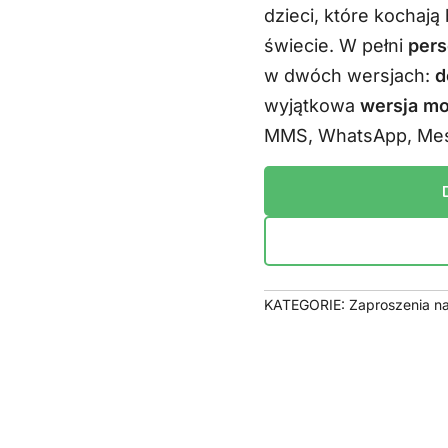
dzieci, które kochaj
wynosił
świecie. W pełni
pers
29,99 zł
w dwóch wersjach:
d
wyjątkowa
wersja mo
MMS, WhatsApp, Mes
KATEGORIE:
Zaproszenia na