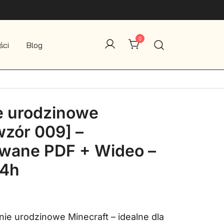
0
ści
Blog
e urodzinowe
wzór 009] –
owane PDF + Wideo –
24h
na
Aktualna
cena
ie urodzinowe Minecraft – idealne dla