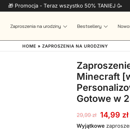
🎁 Promocja - Teraz wszystko 50% TANIEJ 🥳
Zaproszenia na urodziny
Bestsellery
Nowo
 + Telefon
HOME
»
ZAPROSZENIA NA URODZINY
Zaproszeni
Minecraft [
Personaliz
Gotowe w 
Pierwot
14,99
zł
29,99
zł
cena
Wyjątkowe
zaproszen