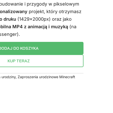
ą budowanie i przygody w pikselowym
a:
wynosi:
onalizowany
projekt, który otrzymasz
.
14,99 zł.
o druku
(1429x2000px) oraz jako
bilna MP4 z animacją i muzyką
(na
senger).
DODAJ DO KOSZYKA
KUP TERAZ
 urodziny
,
Zaproszenia urodzinowe Minecraft