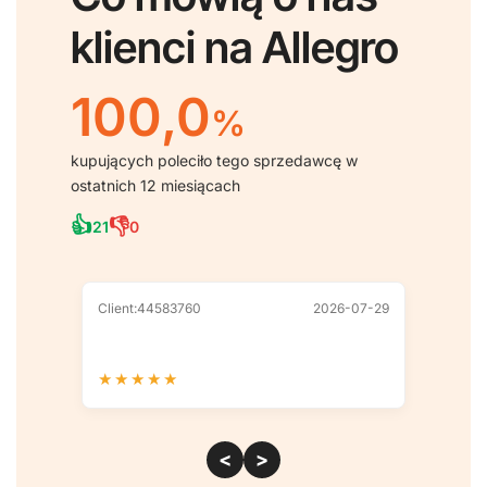
klienci na Allegro
100,0
%
kupujących poleciło tego sprzedawcę w
ostatnich 12 miesiącach
👍
👎
21
0
Client:44583760
2026-07-29
Client
★
★
★
★
★
★
★
<
>