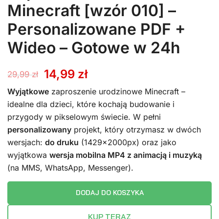
Minecraft [wzór 010] –
Personalizowane PDF +
Wideo – Gotowe w 24h
Pierwotna
Aktualna
14,99
zł
29,99
zł
cena
cena
Wyjątkowe
zaproszenie urodzinowe Minecraft –
idealne dla dzieci, które kochają budowanie i
wynosiła:
wynosi:
przygody w pikselowym świecie. W pełni
personalizowany
projekt, który otrzymasz w dwóch
29,99 zł.
14,99 zł.
wersjach:
do druku
(1429x2000px) oraz jako
wyjątkowa
wersja mobilna MP4 z animacją i muzyką
(na MMS, WhatsApp, Messenger).
DODAJ DO KOSZYKA
KUP TERAZ