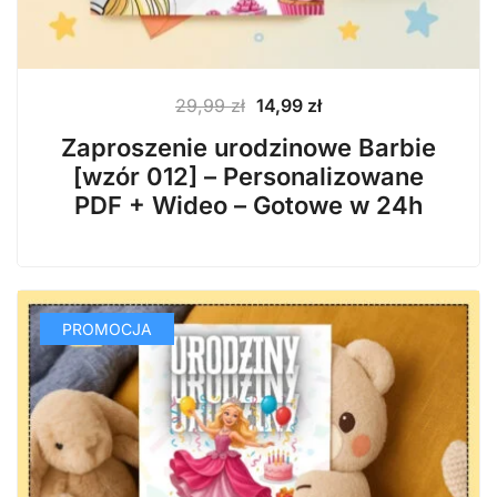
Pierwotna
Aktualna
29,99
zł
14,99
zł
cena
cena
Zaproszenie urodzinowe Barbie
wynosiła:
wynosi:
[wzór 012] – Personalizowane
29,99 zł.
14,99 zł.
PDF + Wideo – Gotowe w 24h
PROMOCJA