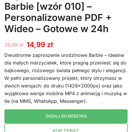
Barbie [wzór 010] –
Personalizowane PDF +
Wideo – Gotowe w 24h
Pierwotna
Aktualna
14,99
zł
29,99
zł
cena
cena
Dwustronne zaproszenie urodzinowe Barbie – idealne
dla małych marzycielek, które pragną przenieść się do
wynosiła:
wynosi:
bajkowego, różowego świata pełnego stylu i elegancji.
W pełni personalizowany projekt, który otrzymasz w
29,99 zł.
14,99 zł.
dwóch wersjach: do druku (1429x2000px) oraz jako
wyjątkowa wersja mobilna MP4 z animacją i muzyką w
tle (na MMS, WhatsApp, Messenger).
DODAJ DO KOSZYKA
KUP TERAZ