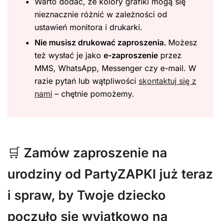
Warto dodać, że kolory grafiki mogą się
nieznacznie różnić w zależności od
ustawień monitora i drukarki.
Nie musisz drukować zaproszenia.
Możesz
też wysłać je jako
e-zaproszenie
przez
MMS, WhatsApp, Messenger czy e-mail. W
razie pytań lub wątpliwości
skontaktuj się z
nami
– chętnie pomożemy.
🛒
Zamów zaproszenie na
urodziny od PartyZAPKI już teraz
i spraw, by Twoje dziecko
poczuło się wyjątkowo na