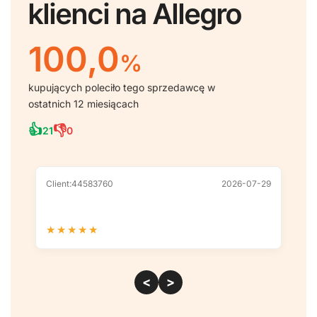
klienci na Allegro
100,0
%
kupujących poleciło tego sprzedawcę w
ostatnich 12 miesiącach
👍
👎
21
0
Client:44583760
2026-07-29
Cl
★
★
★
★
★
★
<
>