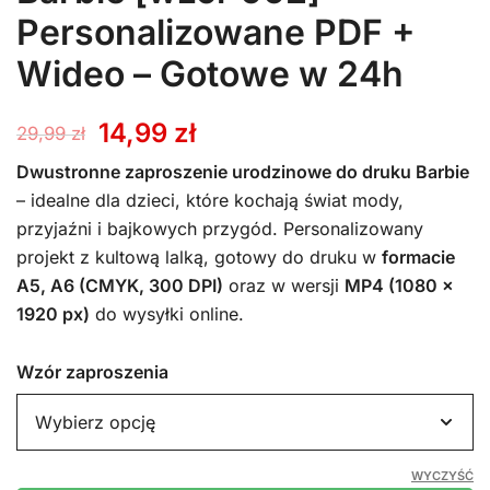
Personalizowane PDF +
Wideo – Gotowe w 24h
Pierwotna
Aktualna
14,99
zł
29,99
zł
cena
cena
Dwustronne zaproszenie urodzinowe do druku Barbie
– idealne dla dzieci, które kochają świat mody,
wynosiła:
wynosi:
przyjaźni i bajkowych przygód. Personalizowany
projekt z kultową lalką, gotowy do druku w
formacie
29,99 zł.
14,99 zł.
A5, A6 (CMYK, 300 DPI)
oraz w wersji
MP4 (1080 x
1920 px)
do wysyłki online.
Wzór zaproszenia
WYCZYŚĆ