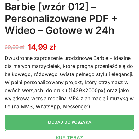
Barbie [wzór 012] –
Personalizowane PDF +
Wideo – Gotowe w 24h
Pierwotna
Aktualna
14,99
zł
29,99
zł
cena
cena
Dwustronne zaproszenie urodzinowe Barbie – idealne
dla małych marzycielek, które pragną przenieść się do
wynosiła:
wynosi:
bajkowego, różowego świata pełnego stylu i elegancji.
W pełni personalizowany projekt, który otrzymasz w
29,99 zł.
14,99 zł.
dwóch wersjach: do druku (1429x2000px) oraz jako
wyjątkowa wersja mobilna MP4 z animacją i muzyką w
tle (na MMS, WhatsApp, Messenger).
DODAJ DO KOSZYKA
KUP TERAZ