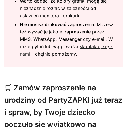
Warto dodać, że kolory grafiki mogą się
nieznacznie różnić w zależności od
ustawień monitora i drukarki.
Nie musisz drukować zaproszenia.
Możesz
też wysłać je jako
e-zaproszenie
przez
MMS, WhatsApp, Messenger czy e-mail. W
razie pytań lub wątpliwości
skontaktuj się z
nami
– chętnie pomożemy.
🛒
Zamów zaproszenie na
urodziny od PartyZAPKI już teraz
i spraw, by Twoje dziecko
poczuło się wyjątkowo na