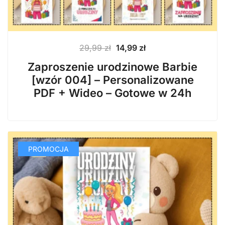
Pierwotna
Aktualna
29,99
zł
14,99
zł
cena
cena
Zaproszenie urodzinowe Barbie
wynosiła:
wynosi:
[wzór 004] – Personalizowane
29,99 zł.
14,99 zł.
PDF + Wideo – Gotowe w 24h
PROMOCJA