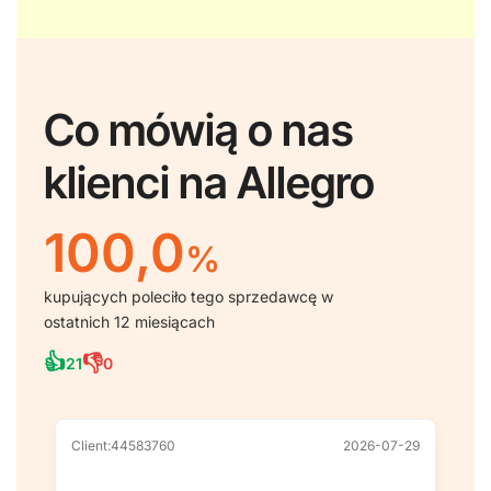
Co mówią o nas
klienci na Allegro
100,0
%
kupujących poleciło tego sprzedawcę w
ostatnich 12 miesiącach
👍
👎
21
0
Client:44583760
2026-07-29
Cl