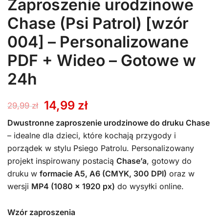
Zaproszenie urodzinowe
Chase (Psi Patrol) [wzór
004] – Personalizowane
PDF + Wideo – Gotowe w
24h
Pierwotna
Aktualna
14,99
zł
29,99
zł
cena
cena
Dwustronne zaproszenie urodzinowe do druku Chase
– idealne dla dzieci, które kochają przygody i
wynosiła:
wynosi:
porządek w stylu Psiego Patrolu. Personalizowany
projekt inspirowany postacią
Chase’a
, gotowy do
29,99 zł.
14,99 zł.
druku w
formacie A5, A6 (CMYK, 300 DPI)
oraz w
wersji
MP4 (1080 x 1920 px)
do wysyłki online.
Wzór zaproszenia