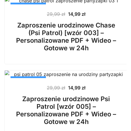
PROMOCJA
Pierwotna
Aktualna
29,99
zł
14,99
zł
cena
cena
Zaproszenie urodzinowe Chase
wynosiła:
wynosi:
(Psi Patrol) [wzór 003] –
29,99 zł.
14,99 zł.
Personalizowane PDF + Wideo –
Gotowe w 24h
PROMOCJA
Pierwotna
Aktualna
29,99
zł
14,99
zł
cena
cena
Zaproszenie urodzinowe Psi
wynosiła:
wynosi:
Patrol [wzór 005] –
29,99 zł.
14,99 zł.
Personalizowane PDF + Wideo –
Gotowe w 24h