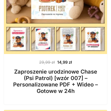
Pierwotna
Aktualna
29,99
zł
14,99
zł
cena
cena
Zaproszenie urodzinowe Chase
wynosiła:
wynosi:
(Psi Patrol) [wzór 007] –
29,99 zł.
14,99 zł.
Personalizowane PDF + Wideo –
Gotowe w 24h