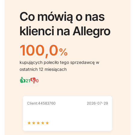
Co mówią o nas
klienci na Allegro
100,0
%
kupujących poleciło tego sprzedawcę w
ostatnich 12 miesiącach
👍
👎
21
0
Client:44583760
2026-07-29
Client
★
★
★
★
★
★
★