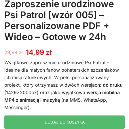
Zaproszenie urodzinowe
Psi Patrol [wzór 005] –
Personalizowane PDF +
Wideo – Gotowe w 24h
Pierwotna
Aktualna
14,99
zł
29,99
zł
cena
cena
Wyjątkowe zaproszenie urodzinowe Psi Patrol –
idealne dla małych fanów bohaterskich szczeniaków i
wynosiła:
wynosi:
ich misji ratunkowych. W pełni personalizowany
projekt, który otrzymasz w dwóch wersjach:
do druku
29,99 zł.
14,99 zł.
(1429x2000px) oraz jako wyjątkowa
wersja mobilna
MP4 z animacją i muzyką
(na MMS, WhatsApp,
Messenger).
DODAJ DO KOSZYKA