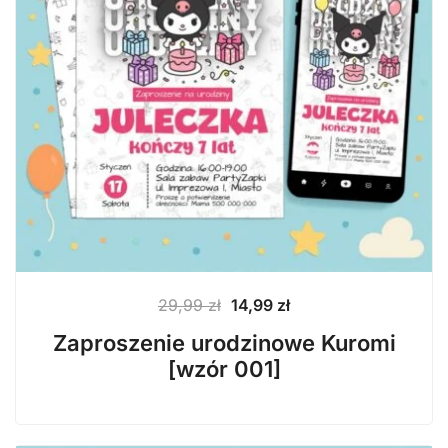
Pierwotna
Aktualna
29,99
zł
14,99
zł
cena
cena
Zaproszenie urodzinowe Kuromi
wynosiła:
wynosi:
[wzór 001]
29,99 zł.
14,99 zł.