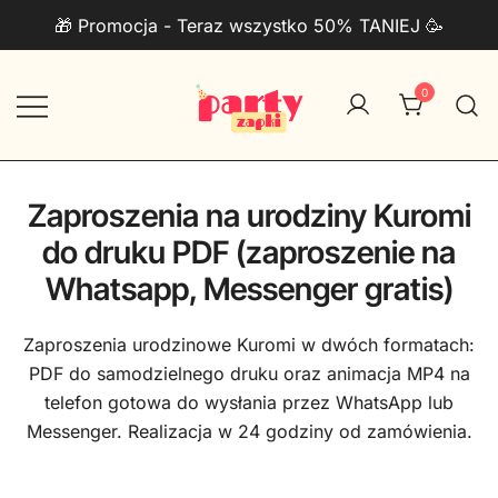
Przejdź
🎁 Promocja - Teraz wszystko 50% TANIEJ 🥳
do
treści
0
Zaproszenia na urodziny do druku
PartyZAPKI
PDF + Telefon
Zaproszenia na urodziny Kuromi
do druku PDF (zaproszenie na
Whatsapp, Messenger gratis)
Zaproszenia urodzinowe Kuromi w dwóch formatach:
PDF do samodzielnego druku oraz animacja MP4 na
telefon gotowa do wysłania przez WhatsApp lub
Messenger. Realizacja w 24 godziny od zamówienia.