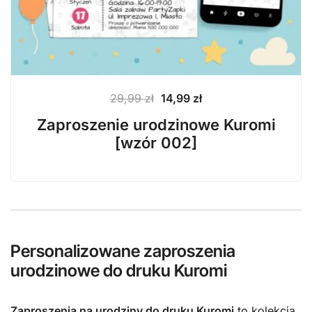
Pierwotna
Aktualna
29,99
zł
14,99
zł
cena
cena
Zaproszenie urodzinowe Kuromi
wynosiła:
wynosi:
[wzór 002]
29,99 zł.
14,99 zł.
Personalizowane zaproszenia
urodzinowe do druku Kuromi
Zaproszenia na urodziny do druku Kuromi
to kolekcja,