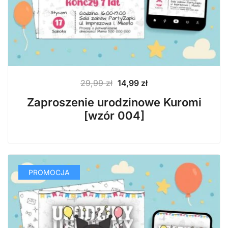
Pierwotna
Aktualna
29,99
zł
14,99
zł
cena
cena
Zaproszenie urodzinowe Kuromi
wynosiła:
wynosi:
[wzór 004]
29,99 zł.
14,99 zł.
PROMOCJA