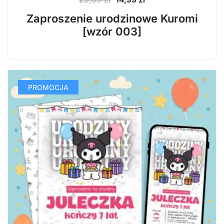
cena
cena
Zaproszenie urodzinowe Kuromi
wynosiła:
wynosi:
[wzór 003]
29,99 zł.
14,99 zł.
PROMOCJA