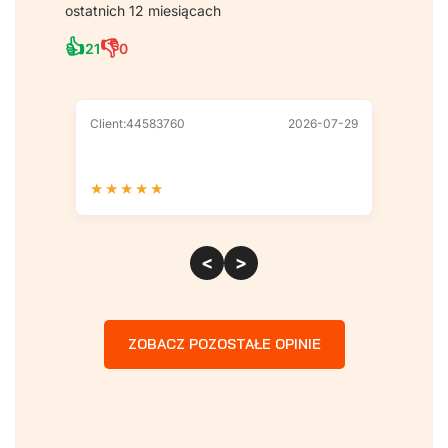
ostatnich 12 miesiącach
👍
👎
21
0
Client:44583760
2026-07-29
Client
★
★
★
★
★
★
★
<
>
ZOBACZ POZOSTAŁE OPINIE