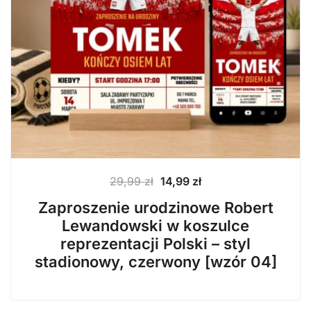
Pierwotna
Aktualna
29,99
zł
14,99
zł
cena
cena
Zaproszenie urodzinowe Robert
wynosiła:
wynosi:
Lewandowski w koszulce
29,99 zł.
14,99 zł.
reprezentacji Polski – styl
stadionowy, czerwony [wzór 04]