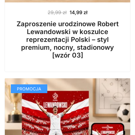
Pierwotna
Aktualna
29,99
zł
14,99
zł
cena
cena
Zaproszenie urodzinowe Robert
wynosiła:
wynosi:
Lewandowski w koszulce
29,99 zł.
14,99 zł.
reprezentacji Polski – styl
premium, nocny, stadionowy
[wzór 03]
PROMOCJA