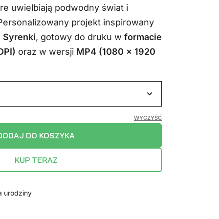
tóre uwielbiają podwodny świat i
a:
wynosi:
Personalizowany projekt inspirowany
.
14,99 zł.
j Syrenki
, gotowy do druku w
formacie
DPI)
oraz w wersji
MP4 (1080 x 1920
.
WYCZYŚĆ
DODAJ DO KOSZYKA
KUP TERAZ
a urodziny