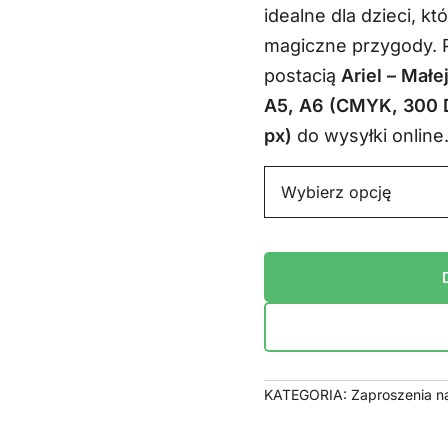
idealne dla dzieci, k
wynosił
magiczne przygody. 
29,99 zł
postacią
Ariel – Małe
A5, A6 (CMYK, 300 
px)
do wysyłki online
KATEGORIA:
Zaproszenia n