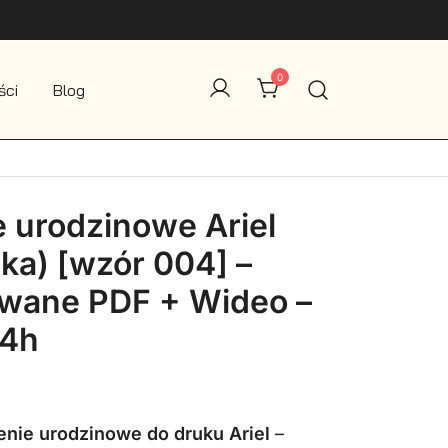
0
ści
Blog
 urodzinowe Ariel
ka) [wzór 004] –
owane PDF + Wideo –
24h
na
Aktualna
cena
nie urodzinowe do druku Ariel
–