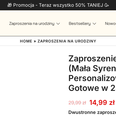
🎁 Promocja - Teraz wszystko 50% TANIEJ 🥳
Zaproszenia na urodziny
Bestsellery
Nowo
 + Telefon
HOME
»
ZAPROSZENIA NA URODZINY
Zaproszenie
(Mała Syren
Personaliz
Gotowe w 
Pierwot
14,99
zł
29,99
zł
cena
Dwustronne zaprosze