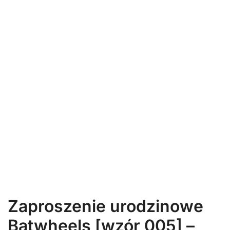
Zaproszenie urodzinowe
Batwheels [wzór 005] –