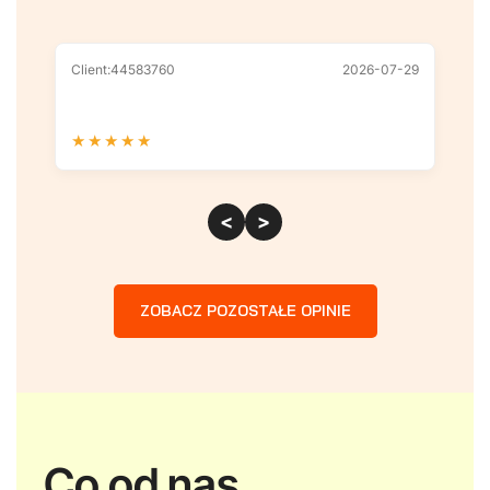
Client:44583760
2026-07-29
Cl
★
★
★
★
★
★
<
>
ZOBACZ POZOSTAŁE OPINIE
Co od nas