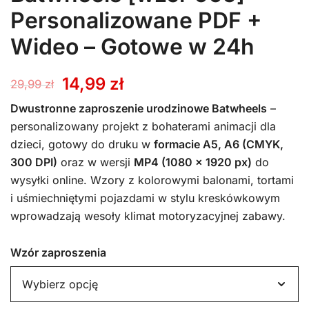
Personalizowane PDF +
Wideo – Gotowe w 24h
Pierwotna
Aktualna
14,99
zł
29,99
zł
cena
cena
Dwustronne zaproszenie urodzinowe Batwheels
–
personalizowany projekt z bohaterami animacji dla
wynosiła:
wynosi:
dzieci, gotowy do druku w
formacie A5, A6 (CMYK,
300 DPI)
oraz w wersji
MP4 (1080 x 1920 px)
do
29,99 zł.
14,99 zł.
wysyłki online. Wzory z kolorowymi balonami, tortami
i uśmiechniętymi pojazdami w stylu kreskówkowym
wprowadzają wesoły klimat motoryzacyjnej zabawy.
Wzór zaproszenia