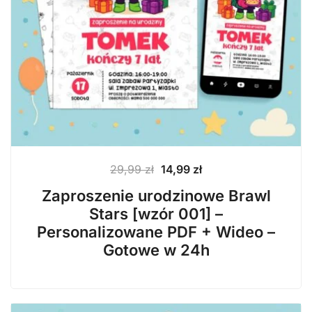
Pierwotna
Aktualna
29,99
zł
14,99
zł
cena
cena
Zaproszenie urodzinowe Brawl
wynosiła:
wynosi:
Stars [wzór 001] –
29,99 zł.
14,99 zł.
Personalizowane PDF + Wideo –
Gotowe w 24h