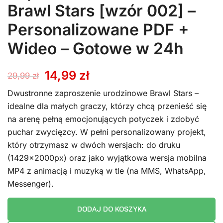
Brawl Stars [wzór 002] –
Personalizowane PDF +
Wideo – Gotowe w 24h
Pierwotna
Aktualna
14,99
zł
29,99
zł
cena
cena
Dwustronne zaproszenie urodzinowe Brawl Stars –
idealne dla małych graczy, którzy chcą przenieść się
wynosiła:
wynosi:
na arenę pełną emocjonujących potyczek i zdobyć
puchar zwycięzcy. W pełni personalizowany projekt,
29,99 zł.
14,99 zł.
który otrzymasz w dwóch wersjach: do druku
(1429x2000px) oraz jako wyjątkowa wersja mobilna
MP4 z animacją i muzyką w tle (na MMS, WhatsApp,
Messenger).
DODAJ DO KOSZYKA