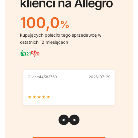
klienci na Allegro
100,0
%
kupujących poleciło tego sprzedawcę w
ostatnich 12 miesiącach
👍
👎
21
0
Client:44583760
2026-07-29
Client
★
★
★
★
★
★
★
<
>