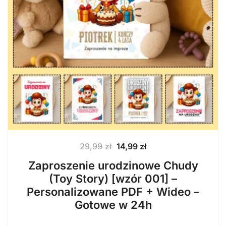
Pierwotna
Aktualna
29,99
zł
14,99
zł
cena
cena
Zaproszenie urodzinowe Chudy
wynosiła:
wynosi:
(Toy Story) [wzór 001] –
29,99 zł.
14,99 zł.
Personalizowane PDF + Wideo –
Gotowe w 24h