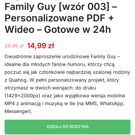
Family Guy [wzór 003] –
Personalizowane PDF +
Wideo – Gotowe w 24h
Pierwotna
Aktualna
14,99
zł
29,99
zł
cena
cena
Dwustronne zaproszenie urodzinowe Family Guy –
idealne dla młodych fanów humoru, którzy chcą
wynosiła:
wynosi:
poczuć się jak członkowie najbardziej szalonej rodziny
z Quahog. W pełni personalizowany projekt, który
29,99 zł.
14,99 zł.
otrzymasz w dwóch wersjach: do druku
(1429x2000px) oraz jako wyjątkowa wersja mobilna
MP4 z animacją i muzyką w tle (na MMS, WhatsApp,
Messenger).
DODAJ DO KOSZYKA