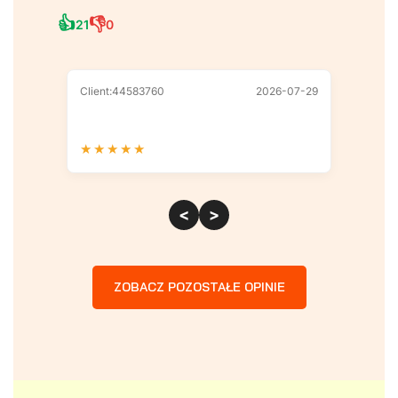
👍
👎
21
0
Client:44583760
2026-07-29
Client
★
★
★
★
★
★
★
<
>
ZOBACZ POZOSTAŁE OPINIE