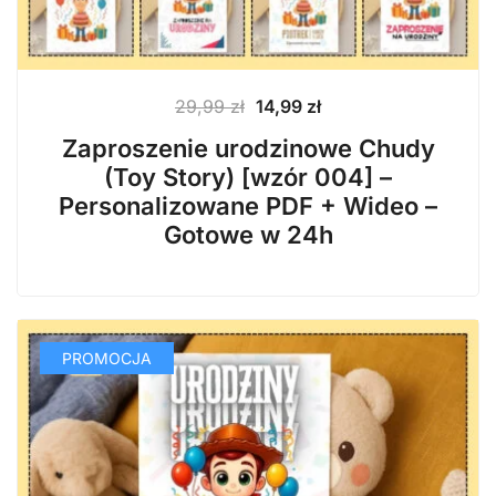
Pierwotna
Aktualna
29,99
zł
14,99
zł
cena
cena
Zaproszenie urodzinowe Chudy
wynosiła:
wynosi:
(Toy Story) [wzór 004] –
29,99 zł.
14,99 zł.
Personalizowane PDF + Wideo –
Gotowe w 24h
PROMOCJA