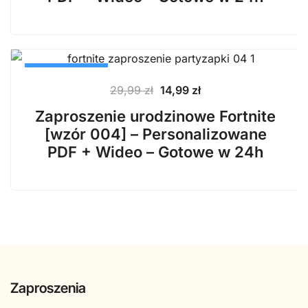
PROMOCJA
Pierwotna
Aktualna
29,99
zł
14,99
zł
cena
cena
Zaproszenie urodzinowe Fortnite
wynosiła:
wynosi:
[wzór 004] – Personalizowane
29,99 zł.
14,99 zł.
PDF + Wideo – Gotowe w 24h
Zaproszenia