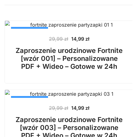
PROMOCJA
Pierwotna
Aktualna
29,99
zł
14,99
zł
cena
cena
Zaproszenie urodzinowe Fortnite
wynosiła:
wynosi:
[wzór 001] – Personalizowane
29,99 zł.
14,99 zł.
PDF + Wideo – Gotowe w 24h
PROMOCJA
Pierwotna
Aktualna
29,99
zł
14,99
zł
cena
cena
Zaproszenie urodzinowe Fortnite
wynosiła:
wynosi:
[wzór 003] – Personalizowane
29,99 zł.
14,99 zł.
PDF + Wideo – Gotowe w 24h