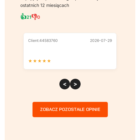
ostatnich 12 miesiącach
👍
👎
21
0
Client:44583760
2026-07-29
Client
★
★
★
★
★
★
★
<
>
ZOBACZ POZOSTAŁE OPINIE