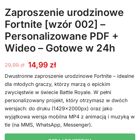
Zaproszenie urodzinowe
Fortnite [wzór 002] –
Personalizowane PDF +
Wideo – Gotowe w 24h
Pierwotna
Aktualna
14,99
zł
29,99
zł
cena
cena
Dwustronne zaproszenie urodzinowe Fortnite – idealne
dla młodych graczy, którzy marzą o epickim
wynosiła:
wynosi:
zwycięstwie w świecie Battle Royale. W pełni
personalizowany projekt, który otrzymasz w dwóch
29,99 zł.
14,99 zł.
wersjach: do druku (1429x2000px) oraz jako
wyjątkowa wersja mobilna MP4 z animacją i muzyką w
tle (na MMS, WhatsApp, Messenger).