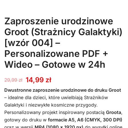
Zaproszenie urodzinowe
Groot (Strażnicy Galaktyki)
[wzór 004] –
Personalizowane PDF +
Wideo – Gotowe w 24h
Pierwotna
Aktualna
14,99
zł
29,99
zł
cena
cena
Dwustronne zaproszenie urodzinowe do druku Groot
– idealne dla dzieci, które uwielbiają Strażników
wynosiła:
wynosi:
Galaktyki i niezwykłe kosmiczne przygody.
Personalizowany projekt inspirowany postacią
Groota
,
29,99 zł.
14,99 zł.
gotowy do druku w
formacie A5, A6 (CMYK, 300 DPI)
oraz w wersji
MP4 (1080 x 1920 px)
do wysyłki online.