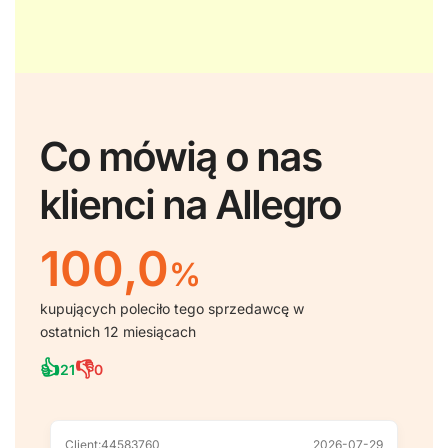
Co mówią o nas
klienci na Allegro
100,0
%
kupujących poleciło tego sprzedawcę w
ostatnich 12 miesiącach
👍
👎
21
0
Client:44583760
2026-07-29
Cl