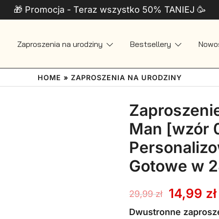
🎁 Promocja - Teraz wszystko 50% TANIEJ 🥳
Zaproszenia na urodziny
Bestsellery
Nowo
 + Telefon
HOME
»
ZAPROSZENIA NA URODZINY
Zaproszenie
Man [wzór 
Personaliz
Gotowe w 
Pierwot
14,99
zł
29,99
zł
cena
Dwustronne zaprosze