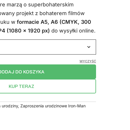
tóre marzą o superbohaterskim
a:
wynosi:
zowany projekt z bohaterem filmów
.
14,99 zł.
druku w
formacie A5, A6 (CMYK, 300
4 (1080 x 1920 px)
do wysyłki online.
WYCZYŚĆ
DODAJ DO KOSZYKA
KUP TERAZ
 urodziny
,
Zaproszenia urodzinowe Iron-Man