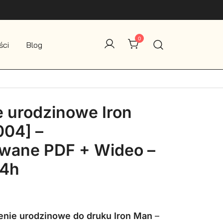
0
ści
Blog
 urodzinowe Iron
004] –
owane PDF + Wideo –
24h
na
Aktualna
cena
nie urodzinowe do druku Iron Man
–