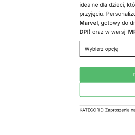
idealne dla dzieci, k
wynosił
przyjęciu. Personali
29,99 zł
Marvel
, gotowy do 
DPI)
oraz w wersji
MP
KATEGORIE:
Zaproszenia na