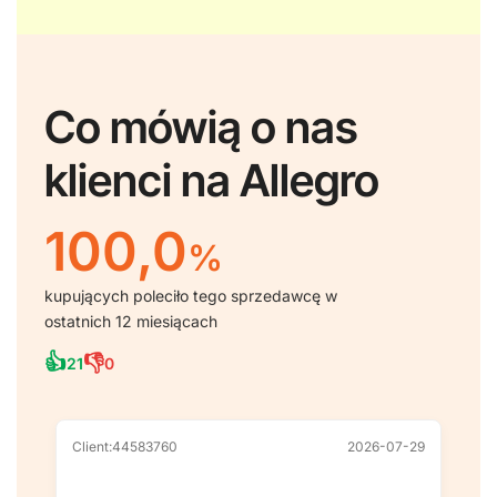
Co mówią o nas
klienci na Allegro
100,0
%
kupujących poleciło tego sprzedawcę w
ostatnich 12 miesiącach
👍
👎
21
0
Client:44583760
2026-07-29
Cl