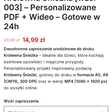
003] – Personalizowane
PDF + Wideo – Gotowe w
24h
Pierwotna
Aktualna
14,99
zł
29,99
zł
cena
cena
Dwustronne zaproszenie urodzinowe do druku
Królewna Śnieżka
– idealne dla dzieci, które kochają
wynosiła:
wynosi:
baśniowe opowieści i magiczne przygody.
Personalizowany projekt inspirowany postacią
29,99 zł.
14,99 zł.
Królewny Śnieżki
, gotowy do druku w
formacie A5, A6
(CMYK, 300 DPI)
oraz w wersji
MP4 (1080 x 1920 px)
do wysyłki online.
Wzór zaproszenia