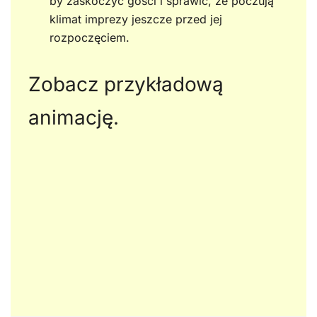
by zaskoczyć gości i sprawić, że poczują
klimat imprezy jeszcze przed jej
rozpoczęciem.
Zobacz przykładową
animację.