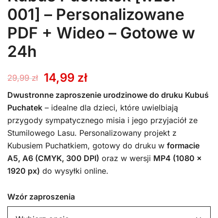
001] – Personalizowane
PDF + Wideo – Gotowe w
24h
Pierwotna
Aktualna
14,99
zł
29,99
zł
cena
cena
Dwustronne zaproszenie urodzinowe do druku Kubuś
Puchatek
– idealne dla dzieci, które uwielbiają
wynosiła:
wynosi:
przygody sympatycznego misia i jego przyjaciół ze
Stumilowego Lasu. Personalizowany projekt z
29,99 zł.
14,99 zł.
Kubusiem Puchatkiem, gotowy do druku w
formacie
A5, A6 (CMYK, 300 DPI)
oraz w wersji
MP4 (1080 x
1920 px)
do wysyłki online.
Wzór zaproszenia