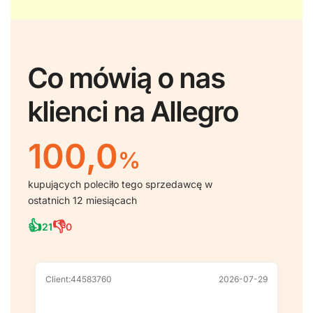
Co mówią o nas
klienci na Allegro
100,0
%
kupujących poleciło tego sprzedawcę w
ostatnich 12 miesiącach
👍
👎
21
0
Client:44583760
2026-07-29
Cl