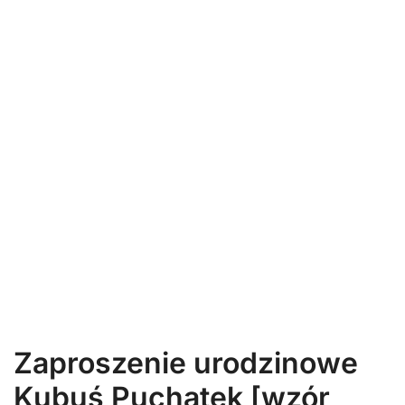
Zaproszenie urodzinowe
Kubuś Puchatek [wzór