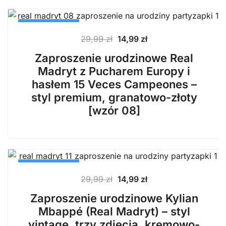
PROMOCJA
Pierwotna
Aktualna
29,99
zł
14,99
zł
cena
cena
Zaproszenie urodzinowe Real
wynosiła:
wynosi:
Madryt z Pucharem Europy i
29,99 zł.
14,99 zł.
hasłem 15 Veces Campeones –
styl premium, granatowo-złoty
[wzór 08]
PROMOCJA
Pierwotna
Aktualna
29,99
zł
14,99
zł
cena
cena
Zaproszenie urodzinowe Kylian
wynosiła:
wynosi:
Mbappé (Real Madryt) – styl
29,99 zł.
14,99 zł.
vintage, trzy zdjęcia, kremowo-