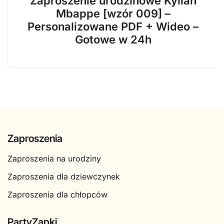
Zaproszenie urodzinowe Kylian
wynosiła:
wynosi:
Mbappe [wzór 009] –
29,99 zł.
14,99 zł.
Personalizowane PDF + Wideo –
Gotowe w 24h
Zaproszenia
Zaproszenia na urodziny
Zaproszenia dla dziewczynek
Zaproszenia dla chłopców
PartyZapki