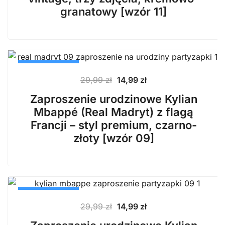
granatowy [wzór 11]
PROMOCJA
Pierwotna
Aktualna
29,99
zł
14,99
zł
cena
cena
Zaproszenie urodzinowe Kylian
wynosiła:
wynosi:
Mbappé (Real Madryt) z flagą
29,99 zł.
14,99 zł.
Francji – styl premium, czarno-
złoty [wzór 09]
PROMOCJA
Pierwotna
Aktualna
29,99
zł
14,99
zł
cena
cena