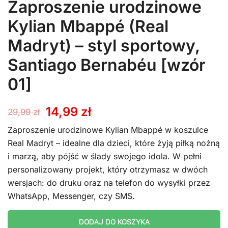
Zaproszenie urodzinowe
Kylian Mbappé (Real
Madryt) – styl sportowy,
Santiago Bernabéu [wzór
01]
Pierwotna
Aktualna
14,99
zł
29,99
zł
cena
cena
Zaproszenie urodzinowe Kylian Mbappé w koszulce
Real Madryt – idealne dla dzieci, które żyją piłką nożną
wynosiła:
wynosi:
i marzą, aby pójść w ślady swojego idola. W pełni
personalizowany projekt, który otrzymasz w dwóch
29,99 zł.
14,99 zł.
wersjach: do druku oraz na telefon do wysyłki przez
WhatsApp, Messenger, czy SMS.
DODAJ DO KOSZYKA