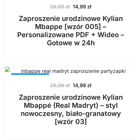
Pierwotna
Aktualna
29,99
zł
14,99
zł
cena
cena
Zaproszenie urodzinowe Kylian
wynosiła:
wynosi:
Mbappe [wzór 005] –
29,99 zł.
14,99 zł.
Personalizowane PDF + Wideo –
Gotowe w 24h
PROMOCJA
Pierwotna
Aktualna
29,99
zł
14,99
zł
cena
cena
Zaproszenie urodzinowe Kylian
wynosiła:
wynosi:
Mbappé (Real Madryt) – styl
29,99 zł.
14,99 zł.
nowoczesny, biało-granatowy
[wzór 03]