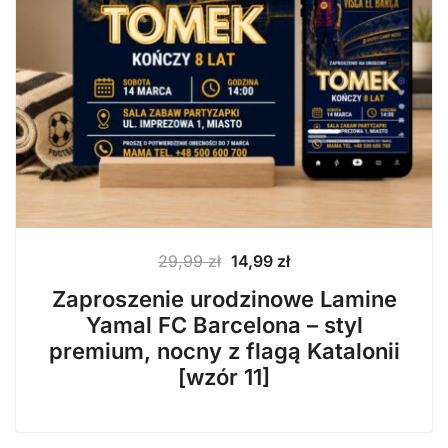
Pierwotna
Aktualna
29,99
zł
14,99
zł
cena
cena
Zaproszenie urodzinowe Lamine
wynosiła:
wynosi:
Yamal FC Barcelona – styl
29,99 zł.
14,99 zł.
premium, nocny z flagą Katalonii
[wzór 11]