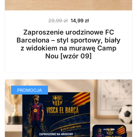
Pierwotna
Aktualna
29,99
zł
14,99
zł
cena
cena
Zaproszenie urodzinowe FC
wynosiła:
wynosi:
Barcelona – styl sportowy, biały
29,99 zł.
14,99 zł.
z widokiem na murawę Camp
Nou [wzór 09]
PROMOCJA