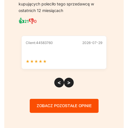
kupujących poleciło tego sprzedawcę w
ostatnich 12 miesiącach
👍
👎
21
0
Client:44583760
2026-07-29
Client
★
★
★
★
★
★
★
<
>
ZOBACZ POZOSTAŁE OPINIE