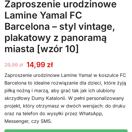
Zaproszenie urodzinowe
Lamine Yamal FC
Barcelona – styl vintage,
plakatowy z panoramą
miasta [wzór 10]
Pierwotna
Aktualna
14,99
zł
29,99
zł
cena
cena
Zaproszenie urodzinowe Lamine Yamal w koszulce FC
Barcelona to idealne rozwiązanie dla dzieci, które żyją
wynosiła:
wynosi:
piłką nożną i marzą, aby grać tak jak ich ulubiony
skrzydłowy Dumy Katalonii. W pełni personalizowany
29,99 zł.
14,99 zł.
projekt, który otrzymasz w dwóch wersjach: do druku
oraz na telefon do wysyłki przez WhatsApp,
Messenger, czy SMS.