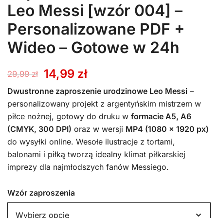
Leo Messi [wzór 004] –
Personalizowane PDF +
Wideo – Gotowe w 24h
Pierwotna
Aktualna
14,99
zł
29,99
zł
cena
cena
Dwustronne zaproszenie urodzinowe Leo Messi
–
personalizowany projekt z argentyńskim mistrzem w
wynosiła:
wynosi:
piłce nożnej, gotowy do druku w
formacie A5, A6
(CMYK, 300 DPI)
oraz w wersji
MP4 (1080 x 1920 px)
29,99 zł.
14,99 zł.
do wysyłki online. Wesołe ilustracje z tortami,
balonami i piłką tworzą idealny klimat piłkarskiej
imprezy dla najmłodszych fanów Messiego.
Wzór zaproszenia