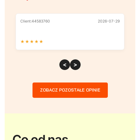
Client:44583760
2026-07-29
Cl
★
★
★
★
★
★
<
>
ZOBACZ POZOSTAŁE OPINIE
Co od nas