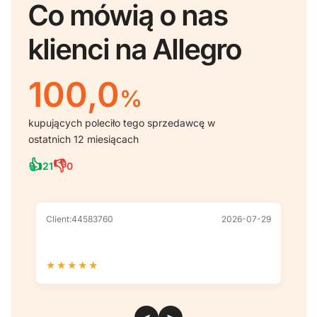
Co mówią o nas
klienci na Allegro
100,0
%
kupujących poleciło tego sprzedawcę w
ostatnich 12 miesiącach
👍
👎
21
0
Client:44583760
2026-07-29
Cl
★
★
★
★
★
★