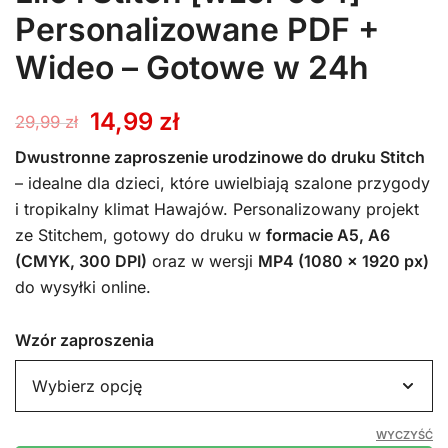
Personalizowane PDF +
Wideo – Gotowe w 24h
Pierwotna
Aktualna
14,99
zł
29,99
zł
cena
cena
Dwustronne zaproszenie urodzinowe do druku Stitch
– idealne dla dzieci, które uwielbiają szalone przygody
wynosiła:
wynosi:
i tropikalny klimat Hawajów. Personalizowany projekt
ze Stitchem, gotowy do druku w
formacie A5, A6
29,99 zł.
14,99 zł.
(CMYK, 300 DPI)
oraz w wersji
MP4 (1080 x 1920 px)
do wysyłki online.
Wzór zaproszenia
WYCZYŚĆ