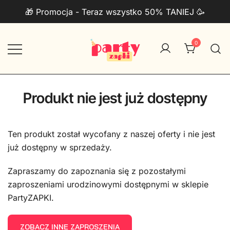
Przejdź
🎁 Promocja - Teraz wszystko 50% TANIEJ 🥳
do
treści
0
Zaproszenia na urodziny do druku
PartyZAPKI
PDF + Telefon
Produkt nie jest już dostępny
Ten produkt został wycofany z naszej oferty i nie jest
już dostępny w sprzedaży.
Zapraszamy do zapoznania się z pozostałymi
zaproszeniami urodzinowymi dostępnymi w sklepie
PartyZAPKI.
ZOBACZ INNE ZAPROSZENIA