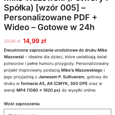
Spółka) [wzór 005] –
Personalizowane PDF +
Wideo – Gotowe w 24h
Pierwotna
Aktualna
14,99
zł
29,99
zł
cena
cena
Dwustronne zaproszenie urodzinowe do druku Mike
Wazowski
– idealne dla dzieci, które uwielbiają świat
wynosiła:
wynosi:
potworów i pełne humoru przygody. Personalizowany
projekt inspirowany postacią
Mike’a Wazowskiego
i
29,99 zł.
14,99 zł.
jego przyjaźnią z
Jamesem P. Sullivanem
, gotowy do
druku w
formacie A5, A6 (CMYK, 300 DPI)
oraz w
wersji
MP4 (1080 x 1920 px)
do wysyłki online.
Wzór zaproszenia