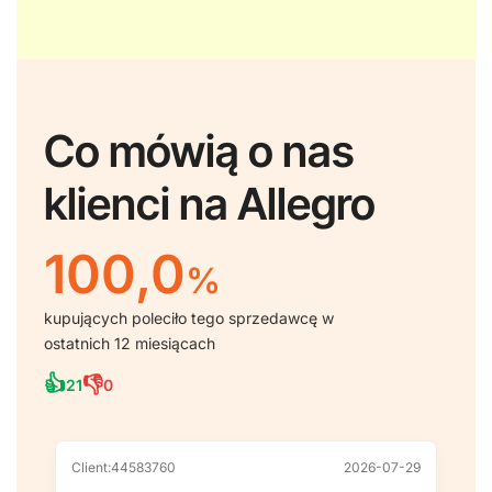
Co mówią o nas
klienci na Allegro
100,0
%
kupujących poleciło tego sprzedawcę w
ostatnich 12 miesiącach
👍
👎
21
0
Client:44583760
2026-07-29
Cl