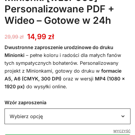
Personalizowane PDF +
Wideo – Gotowe w 24h
Pierwotna
Aktualna
14,99
zł
29,99
zł
cena
cena
Dwustronne zaproszenie urodzinowe do druku
Minionki
– pełne koloru i radości dla małych fanów
wynosiła:
wynosi:
tych sympatycznych bohaterów. Personalizowany
projekt z Minionkami, gotowy do druku w
formacie
29,99 zł.
14,99 zł.
A5, A6 (CMYK, 300 DPI)
oraz w wersji
MP4 (1080 x
1920 px)
do wysyłki online.
Wzór zaproszenia
WYCZYŚĆ