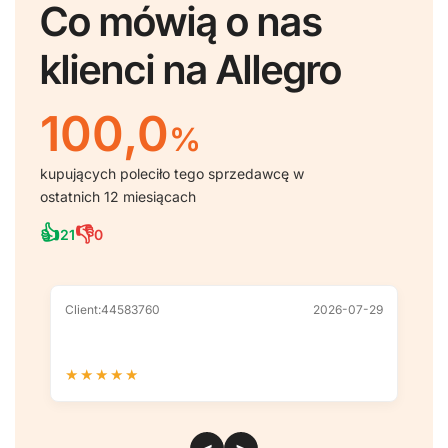
Co mówią o nas
klienci na Allegro
100,0
%
kupujących poleciło tego sprzedawcę w
ostatnich 12 miesiącach
👍
👎
21
0
Client:44583760
2026-07-29
Cl
★
★
★
★
★
★