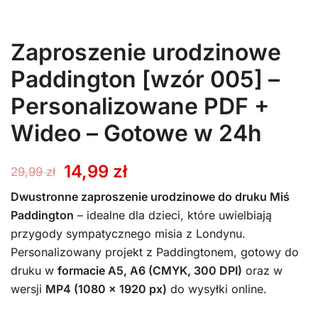
Zaproszenie urodzinowe
Paddington [wzór 005] –
Personalizowane PDF +
Wideo – Gotowe w 24h
Pierwotna
Aktualna
14,99
zł
29,99
zł
cena
cena
Dwustronne zaproszenie urodzinowe do druku Miś
Paddington
– idealne dla dzieci, które uwielbiają
wynosiła:
wynosi:
przygody sympatycznego misia z Londynu.
Personalizowany projekt z Paddingtonem, gotowy do
29,99 zł.
14,99 zł.
druku w
formacie A5, A6 (CMYK, 300 DPI)
oraz w
wersji
MP4 (1080 x 1920 px)
do wysyłki online.