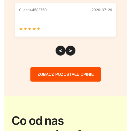
Client:44583760
2026-07-29
Cl
★
★
★
★
★
★
<
>
ZOBACZ POZOSTAŁE OPINIE
Co od nas