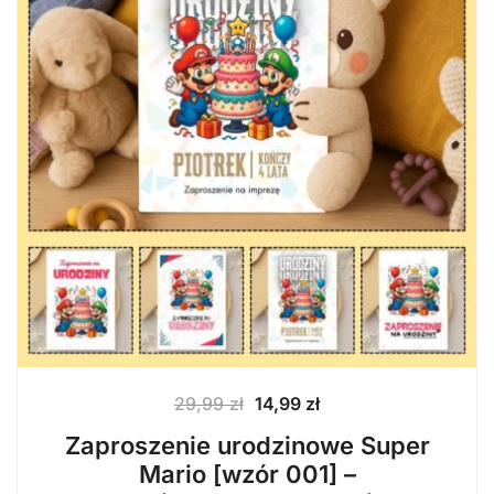
Pierwotna
Aktualna
29,99
zł
14,99
zł
cena
cena
Zaproszenie urodzinowe Super
wynosiła:
wynosi:
Mario [wzór 001] –
29,99 zł.
14,99 zł.