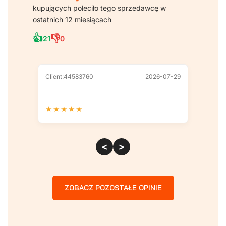
kupujących poleciło tego sprzedawcę w
ostatnich 12 miesiącach
👍
👎
21
0
Client:44583760
2026-07-29
Client
★
★
★
★
★
★
★
<
>
ZOBACZ POZOSTAŁE OPINIE