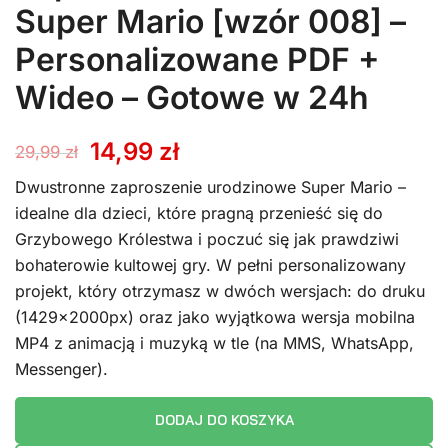
Super Mario [wzór 008] –
Personalizowane PDF +
Wideo – Gotowe w 24h
Pierwotna
Aktualna
14,99
zł
29,99
zł
cena
cena
Dwustronne zaproszenie urodzinowe Super Mario –
idealne dla dzieci, które pragną przenieść się do
wynosiła:
wynosi:
Grzybowego Królestwa i poczuć się jak prawdziwi
bohaterowie kultowej gry. W pełni personalizowany
29,99 zł.
14,99 zł.
projekt, który otrzymasz w dwóch wersjach: do druku
(1429x2000px) oraz jako wyjątkowa wersja mobilna
MP4 z animacją i muzyką w tle (na MMS, WhatsApp,
Messenger).
DODAJ DO KOSZYKA