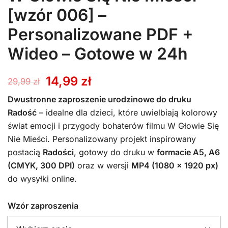
[wzór 006] –
Personalizowane PDF +
Wideo – Gotowe w 24h
Pierwotna
Aktualna
14,99
zł
29,99
zł
cena
cena
Dwustronne zaproszenie urodzinowe do druku
Radość
– idealne dla dzieci, które uwielbiają kolorowy
wynosiła:
wynosi:
świat emocji i przygody bohaterów filmu W Głowie Się
Nie Mieści. Personalizowany projekt inspirowany
29,99 zł.
14,99 zł.
postacią
Radości
, gotowy do druku w
formacie A5, A6
(CMYK, 300 DPI)
oraz w wersji
MP4 (1080 x 1920 px)
do wysyłki online.
Wzór zaproszenia