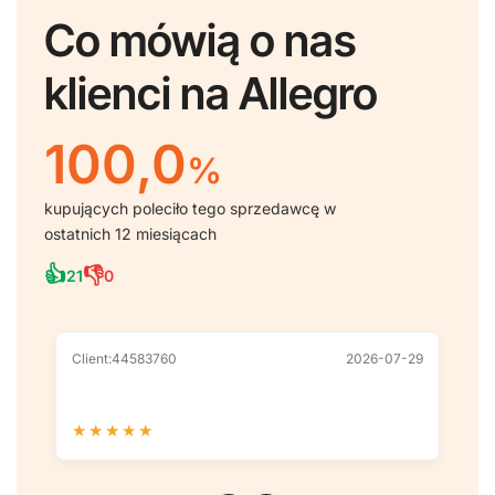
Co mówią o nas
klienci na Allegro
100,0
%
kupujących poleciło tego sprzedawcę w
ostatnich 12 miesiącach
👍
👎
21
0
Client:44583760
2026-07-29
Cl
★
★
★
★
★
★