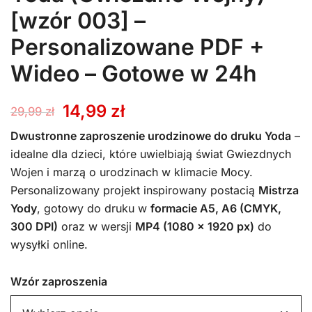
[wzór 003] –
Personalizowane PDF +
Wideo – Gotowe w 24h
Pierwotna
Aktualna
14,99
zł
29,99
zł
cena
cena
Dwustronne zaproszenie urodzinowe do druku Yoda
–
idealne dla dzieci, które uwielbiają świat Gwiezdnych
wynosiła:
wynosi:
Wojen i marzą o urodzinach w klimacie Mocy.
Personalizowany projekt inspirowany postacią
Mistrza
29,99 zł.
14,99 zł.
Yody
, gotowy do druku w
formacie A5, A6 (CMYK,
300 DPI)
oraz w wersji
MP4 (1080 x 1920 px)
do
wysyłki online.
Wzór zaproszenia