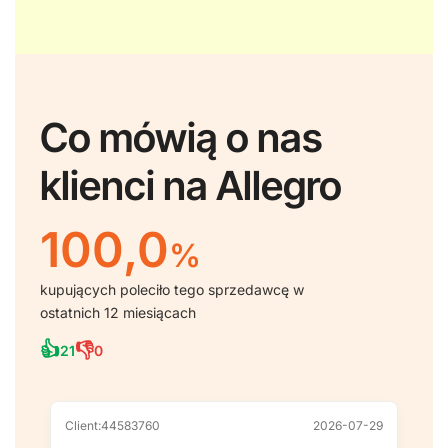
Co mówią o nas
klienci na Allegro
100,0
%
kupujących poleciło tego sprzedawcę w
ostatnich 12 miesiącach
👍
👎
21
0
Client:44583760
2026-07-29
Cl