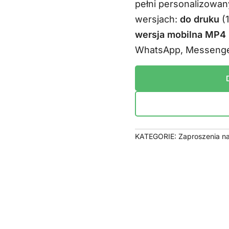
pełni personalizowan
29,99 zł
wersjach:
do druku
(
wersja mobilna MP4 
WhatsApp, Messenge
KATEGORIE:
Zaproszenia na