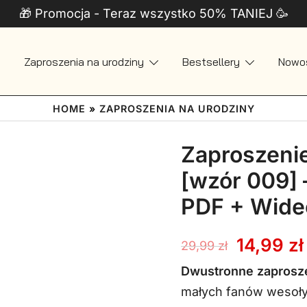
🎁 Promocja - Teraz wszystko 50% TANIEJ 🥳
Zaproszenia na urodziny
Bestsellery
Nowo
 + Telefon
HOME
»
ZAPROSZENIA NA URODZINY
Zaproszeni
[wzór 009] 
PDF + Wide
Pierwot
14,99
zł
29,99
zł
cena
Dwustronne zaprosz
małych fanów wesoły
wynosił