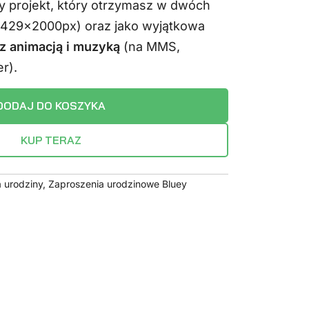
y projekt, który otrzymasz w dwóch
.
14,99 zł.
1429x2000px) oraz jako wyjątkowa
z animacją i muzyką
(na MMS,
r).
DODAJ DO KOSZYKA
KUP TERAZ
 urodziny
,
Zaproszenia urodzinowe Bluey