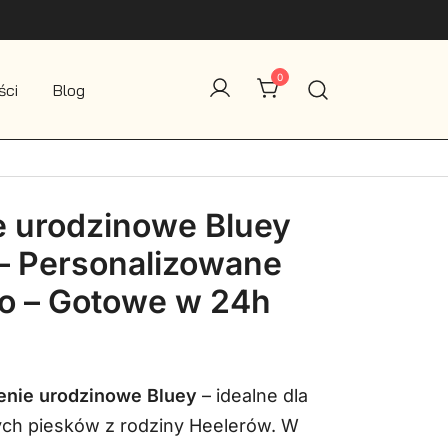
0
ści
Blog
e urodzinowe Bluey
– Personalizowane
o – Gotowe w 24h
na
Aktualna
cena
enie urodzinowe Bluey
– idealne dla
ch piesków z rodziny Heelerów. W
a:
wynosi: