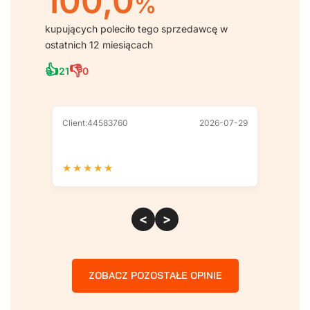
100,0
%
kupujących poleciło tego sprzedawcę w
ostatnich 12 miesiącach
👍
👎
21
0
Client:44583760
2026-07-29
Client
★
★
★
★
★
★
★
<
>
ZOBACZ POZOSTAŁE OPINIE