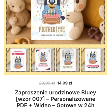
Pierwotna
Aktualna
29,99
zł
14,99
zł
cena
cena
Zaproszenie urodzinowe Bluey
wynosiła:
wynosi:
[wzór 007] – Personalizowane
29,99 zł.
14,99 zł.
PDF + Wideo – Gotowe w 24h