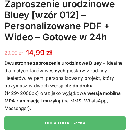
Zaproszenie urodzinowe
Bluey [wzór 012] –
Personalizowane PDF +
Wideo – Gotowe w 24h
Pierwotna
Aktualna
14,99
zł
29,99
zł
cena
cena
Dwustronne zaproszenie urodzinowe Bluey
– idealne
dla małych fanów wesołych piesków z rodziny
wynosiła:
wynosi:
Heelerów. W pełni personalizowany projekt, który
otrzymasz w dwóch wersjach:
do druku
29,99 zł.
14,99 zł.
(1429x2000px) oraz jako wyjątkowa
wersja mobilna
MP4 z animacją i muzyką
(na MMS, WhatsApp,
Messenger).
DODAJ DO KOSZYKA