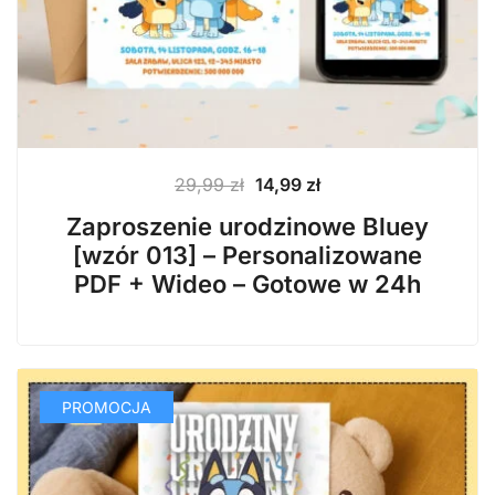
Pierwotna
Aktualna
29,99
zł
14,99
zł
cena
cena
Zaproszenie urodzinowe Bluey
wynosiła:
wynosi:
[wzór 013] – Personalizowane
29,99 zł.
14,99 zł.
PDF + Wideo – Gotowe w 24h
PROMOCJA