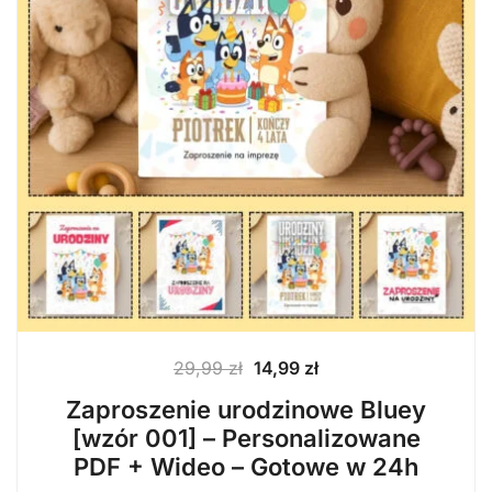
Pierwotna
Aktualna
29,99
zł
14,99
zł
cena
cena
Zaproszenie urodzinowe Bluey
wynosiła:
wynosi:
[wzór 001] – Personalizowane
29,99 zł.
14,99 zł.
PDF + Wideo – Gotowe w 24h