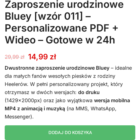
Zaproszenie urodzinowe
Bluey [wzór 011] –
Personalizowane PDF +
Wideo – Gotowe w 24h
Pierwotna
Aktualna
14,99
zł
29,99
zł
cena
cena
Dwustronne zaproszenie urodzinowe Bluey
– idealne
dla małych fanów wesołych piesków z rodziny
wynosiła:
wynosi:
Heelerów. W pełni personalizowany projekt, który
otrzymasz w dwóch wersjach:
do druku
29,99 zł.
14,99 zł.
(1429x2000px) oraz jako wyjątkowa
wersja mobilna
MP4 z animacją i muzyką
(na MMS, WhatsApp,
Messenger).
DODAJ DO KOSZYKA