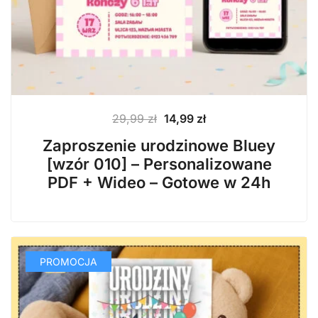
Pierwotna
Aktualna
29,99
zł
14,99
zł
cena
cena
Zaproszenie urodzinowe Bluey
wynosiła:
wynosi:
[wzór 010] – Personalizowane
29,99 zł.
14,99 zł.
PDF + Wideo – Gotowe w 24h
PROMOCJA