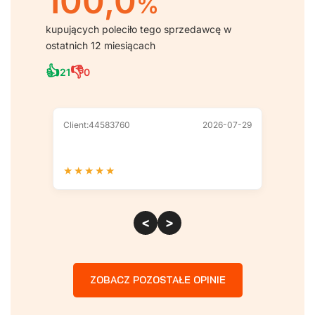
100,0
%
kupujących poleciło tego sprzedawcę w
ostatnich 12 miesiącach
👍
👎
21
0
Client:44583760
2026-07-29
Client
★
★
★
★
★
★
★
<
>
ZOBACZ POZOSTAŁE OPINIE