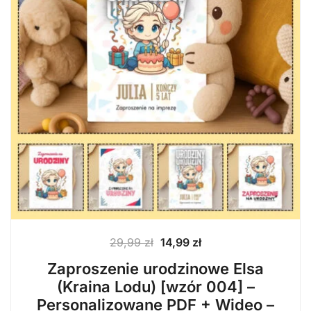
Pierwotna
Aktualna
29,99
zł
14,99
zł
cena
cena
Zaproszenie urodzinowe Elsa
wynosiła:
wynosi:
(Kraina Lodu) [wzór 004] –
29,99 zł.
14,99 zł.
Personalizowane PDF + Wideo –