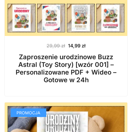
Pierwotna
Aktualna
29,99
zł
14,99
zł
cena
cena
Zaproszenie urodzinowe Buzz
wynosiła:
wynosi:
Astral (Toy Story) [wzór 001] –
29,99 zł.
14,99 zł.
Personalizowane PDF + Wideo –
Gotowe w 24h
PROMOCJA