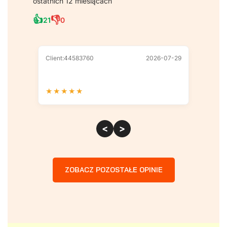
ostatnich 12 miesiącach
👍
👎
21
0
Client:44583760
2026-07-29
Client
★
★
★
★
★
★
★
<
>
ZOBACZ POZOSTAŁE OPINIE