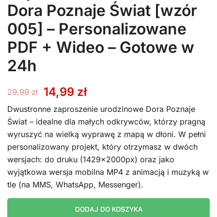
Dora Poznaje Świat [wzór
005] – Personalizowane
PDF + Wideo – Gotowe w
24h
Pierwotna
Aktualna
14,99
zł
29,99
zł
cena
cena
Dwustronne zaproszenie urodzinowe Dora Poznaje
Świat – idealne dla małych odkrywców, którzy pragną
wynosiła:
wynosi:
wyruszyć na wielką wyprawę z mapą w dłoni. W pełni
personalizowany projekt, który otrzymasz w dwóch
29,99 zł.
14,99 zł.
wersjach: do druku (1429x2000px) oraz jako
wyjątkowa wersja mobilna MP4 z animacją i muzyką w
tle (na MMS, WhatsApp, Messenger).
DODAJ DO KOSZYKA