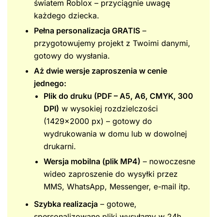
światem Roblox – przyciągnie uwagę
każdego dziecka.
Pełna personalizacja GRATIS
–
przygotowujemy projekt z Twoimi danymi,
gotowy do wysłania.
Aż dwie wersje zaproszenia w cenie
jednego:
Plik do druku (PDF – A5, A6, CMYK, 300
DPI)
w wysokiej rozdzielczości
(1429×2000 px) – gotowy do
wydrukowania w domu lub w dowolnej
drukarni.
Wersja mobilna (plik MP4)
– nowoczesne
wideo zaproszenie do wysyłki przez
MMS, WhatsApp, Messenger, e-mail itp.
Szybka realizacja
– gotowe,
spersonalizowane pliki wysyłamy w 24h.