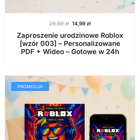
Pierwotna
Aktualna
29,99
zł
14,99
zł
cena
cena
Zaproszenie urodzinowe Roblox
wynosiła:
wynosi:
[wzór 003] – Personalizowane
29,99 zł.
14,99 zł.
PDF + Wideo – Gotowe w 24h
PROMOCJA