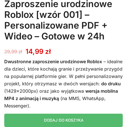
Zaproszenie urodzinowe
Roblox [wzór 001] –
Personalizowane PDF +
Wideo – Gotowe w 24h
Pierwotna
Aktualna
14,99
zł
29,99
zł
cena
cena
Dwustronne zaproszenie urodzinowe Roblox
– idealne
dla dzieci, które kochają granie i przeżywanie przygód
wynosiła:
wynosi:
na popularnej platformie gier. W pełni personalizowany
projekt, który otrzymasz w dwóch wersjach:
do druku
29,99 zł.
14,99 zł.
(1429x2000px) oraz jako wyjątkowa
wersja mobilna
MP4 z animacją i muzyką
(na MMS, WhatsApp,
Messenger).
DODAJ DO KOSZYKA