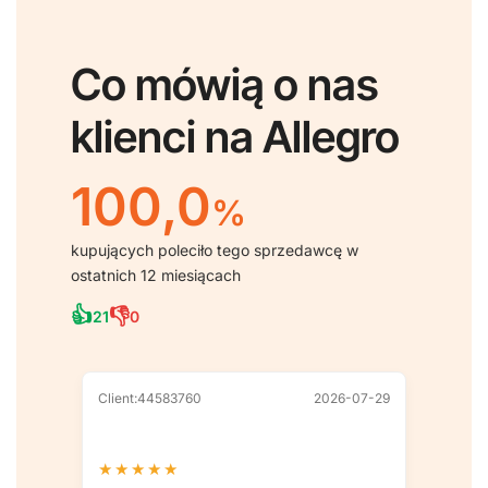
Co mówią o nas
klienci na Allegro
100,0
%
kupujących poleciło tego sprzedawcę w
ostatnich 12 miesiącach
👍
👎
21
0
Client:44583760
2026-07-29
Client
★
★
★
★
★
★
★