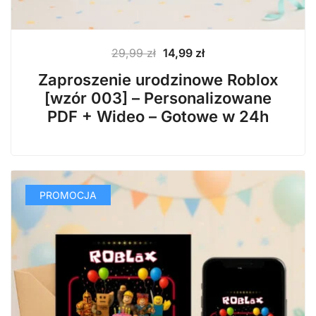
Pierwotna
Aktualna
29,99
zł
14,99
zł
cena
cena
Zaproszenie urodzinowe Roblox
wynosiła:
wynosi:
[wzór 003] – Personalizowane
29,99 zł.
14,99 zł.
PDF + Wideo – Gotowe w 24h
PROMOCJA