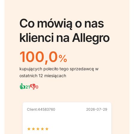
Co mówią o nas
klienci na Allegro
100,0
%
kupujących poleciło tego sprzedawcę w
ostatnich 12 miesiącach
👍
👎
21
0
Client:44583760
2026-07-29
Client
★
★
★
★
★
★
★