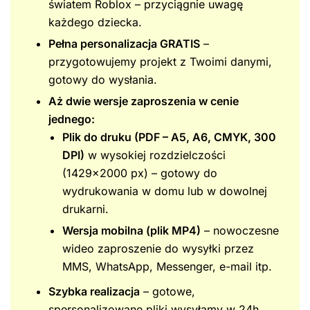
światem Roblox – przyciągnie uwagę
każdego dziecka.
Pełna personalizacja GRATIS
–
przygotowujemy projekt z Twoimi danymi,
gotowy do wysłania.
Aż dwie wersje zaproszenia w cenie
jednego:
Plik do druku (PDF – A5, A6, CMYK, 300
DPI)
w wysokiej rozdzielczości
(1429×2000 px) – gotowy do
wydrukowania w domu lub w dowolnej
drukarni.
Wersja mobilna (plik MP4)
– nowoczesne
wideo zaproszenie do wysyłki przez
MMS, WhatsApp, Messenger, e-mail itp.
Szybka realizacja
– gotowe,
spersonalizowane pliki wysyłamy w 24h.