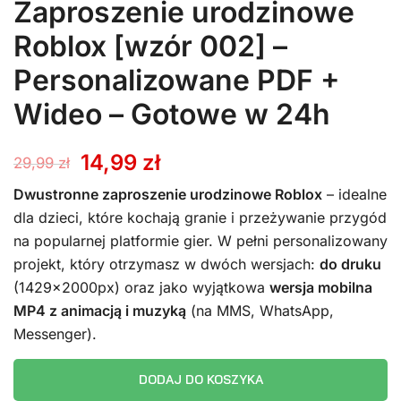
Zaproszenie urodzinowe
Roblox [wzór 002] –
Personalizowane PDF +
Wideo – Gotowe w 24h
Pierwotna
Aktualna
14,99
zł
29,99
zł
cena
cena
Dwustronne zaproszenie urodzinowe Roblox
– idealne
dla dzieci, które kochają granie i przeżywanie przygód
wynosiła:
wynosi:
na popularnej platformie gier. W pełni personalizowany
projekt, który otrzymasz w dwóch wersjach:
do druku
29,99 zł.
14,99 zł.
(1429x2000px) oraz jako wyjątkowa
wersja mobilna
MP4 z animacją i muzyką
(na MMS, WhatsApp,
Messenger).
DODAJ DO KOSZYKA