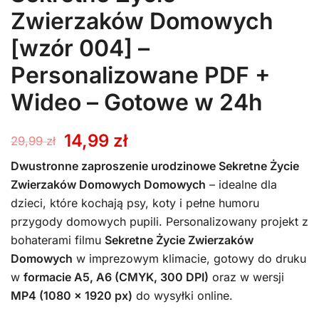
Zwierzaków Domowych
[wzór 004] –
Personalizowane PDF +
Wideo – Gotowe w 24h
Pierwotna
Aktualna
14,99
zł
29,99
zł
cena
cena
Dwustronne zaproszenie urodzinowe Sekretne Życie
Zwierzaków Domowych Domowych
– idealne dla
wynosiła:
wynosi:
dzieci, które kochają psy, koty i pełne humoru
przygody domowych pupili. Personalizowany projekt z
29,99 zł.
14,99 zł.
bohaterami filmu
Sekretne Życie Zwierzaków
Domowych
w imprezowym klimacie, gotowy do druku
w
formacie A5, A6 (CMYK, 300 DPI)
oraz w wersji
MP4 (1080 x 1920 px)
do wysyłki online.