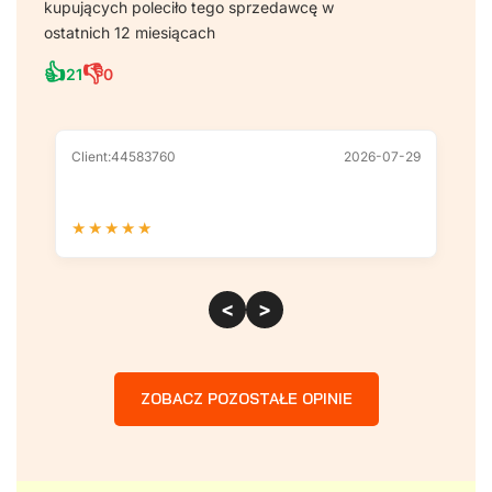
kupujących poleciło tego sprzedawcę w
ostatnich 12 miesiącach
👍
👎
21
0
Client:44583760
2026-07-29
Cl
★
★
★
★
★
★
<
>
ZOBACZ POZOSTAŁE OPINIE