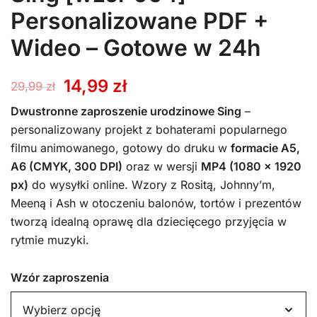
Personalizowane PDF +
Wideo – Gotowe w 24h
Pierwotna
Aktualna
14,99
zł
29,99
zł
cena
cena
Dwustronne zaproszenie urodzinowe Sing
–
personalizowany projekt z bohaterami popularnego
wynosiła:
wynosi:
filmu animowanego, gotowy do druku w
formacie A5,
A6 (CMYK, 300 DPI)
oraz w wersji
MP4 (1080 x 1920
29,99 zł.
14,99 zł.
px)
do wysyłki online. Wzory z Rositą, Johnny’m,
Meeną i Ash w otoczeniu balonów, tortów i prezentów
tworzą idealną oprawę dla dziecięcego przyjęcia w
rytmie muzyki.
Wzór zaproszenia