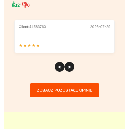
👍
👎
21
0
Client:44583760
2026-07-29
Cl
★
★
★
★
★
★
<
>
ZOBACZ POZOSTAŁE OPINIE