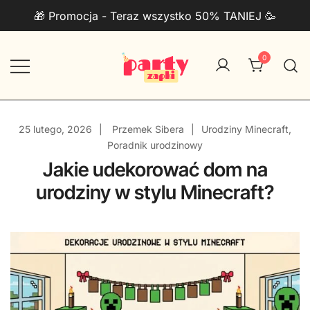
Przejdź
🎁 Promocja - Teraz wszystko 50% TANIEJ 🥳
do
treści
0
Zaproszenia na urodziny do druku
PartyZAPKI
PDF + Telefon
25 lutego, 2026
Przemek Sibera
Urodziny Minecraft
,
Poradnik urodzinowy
Jakie udekorować dom na
urodziny w stylu Minecraft?