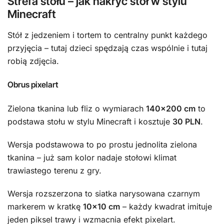
Strefa stołu – jak nakryć stół w stylu
Minecraft
Stół z jedzeniem i tortem to centralny punkt każdego
przyjęcia – tutaj dzieci spędzają czas wspólnie i tutaj
robią zdjęcia.
Obrus pixelart
Zielona tkanina lub fliz o wymiarach
140×200 cm
to
podstawa stołu w stylu Minecraft i kosztuje
30 PLN
.
Wersja podstawowa to po prostu jednolita zielona
tkanina – już sam kolor nadaje stołowi klimat
trawiastego terenu z gry.
Wersja rozszerzona to siatka narysowana czarnym
markerem w kratkę
10×10 cm
– każdy kwadrat imituje
jeden piksel trawy i wzmacnia efekt pixelart.