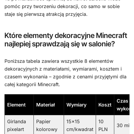
pomóc przy tworzeniu dekoracji, co samo w sobie
staje się pierwszą atrakcją przyjęcia.
Które elementy dekoracyjne Minecraft
najlepiej sprawdzają się w salonie?
Poniższa tabela zawiera wszystkie 8 elementów
dekoracyjnych z materiałami, wymiarami, kosztem i
czasem wykonania – zgodnie z cenami przyjętymi dla
całej kategorii Minecraft.
Czas
Element
Materiał
Wymiary
Koszt
wykona
Girlanda
Papier
15×15
10
30 min
pixelart
kolorowy
cm/kwadrat
PLN