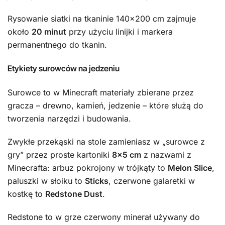
Rysowanie siatki na tkaninie 140×200 cm zajmuje
około
20 minut
przy użyciu linijki i markera
permanentnego do tkanin.
Etykiety surowców na jedzeniu
Surowce to w Minecraft materiały zbierane przez
gracza – drewno, kamień, jedzenie – które służą do
tworzenia narzędzi i budowania.
Zwykłe przekąski na stole zamieniasz w „surowce z
gry” przez proste kartoniki
8×5 cm
z nazwami z
Minecrafta: arbuz pokrojony w trójkąty to
Melon Slice
,
paluszki w słoiku to
Sticks
, czerwone galaretki w
kostkę to
Redstone Dust
.
Redstone to w grze czerwony minerał używany do