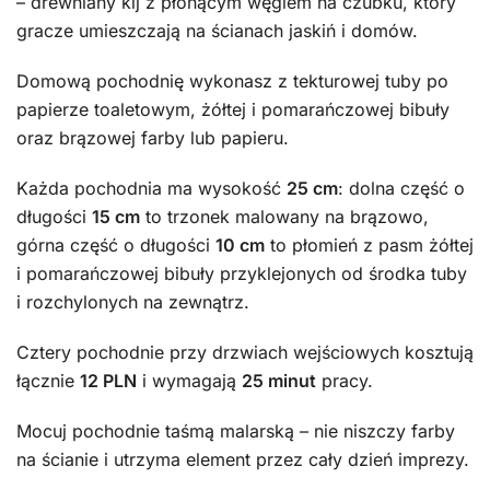
– drewniany kij z płonącym węglem na czubku, który
gracze umieszczają na ścianach jaskiń i domów.
Domową pochodnię wykonasz z tekturowej tuby po
papierze toaletowym, żółtej i pomarańczowej bibuły
oraz brązowej farby lub papieru.
Każda pochodnia ma wysokość
25 cm
: dolna część o
długości
15 cm
to trzonek malowany na brązowo,
górna część o długości
10 cm
to płomień z pasm żółtej
i pomarańczowej bibuły przyklejonych od środka tuby
i rozchylonych na zewnątrz.
Cztery pochodnie przy drzwiach wejściowych kosztują
łącznie
12 PLN
i wymagają
25 minut
pracy.
Mocuj pochodnie taśmą malarską – nie niszczy farby
na ścianie i utrzyma element przez cały dzień imprezy.