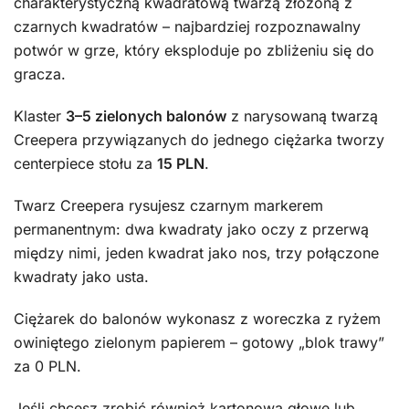
charakterystyczną kwadratową twarzą złożoną z
czarnych kwadratów – najbardziej rozpoznawalny
potwór w grze, który eksploduje po zbliżeniu się do
gracza.
Klaster
3–5 zielonych balonów
z narysowaną twarzą
Creepera przywiązanych do jednego ciężarka tworzy
centerpiece stołu za
15 PLN
.
Twarz Creepera rysujesz czarnym markerem
permanentnym: dwa kwadraty jako oczy z przerwą
między nimi, jeden kwadrat jako nos, trzy połączone
kwadraty jako usta.
Ciężarek do balonów wykonasz z woreczka z ryżem
owiniętego zielonym papierem – gotowy „blok trawy”
za 0 PLN.
Jeśli chcesz zrobić również kartonową głowę lub