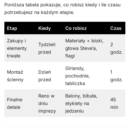
Poniższa tabela pokazuje, co robisz kiedy i ile czasu
potrzebujesz na każdym etapie.
Etap
Kiedy
Co robisz
Czas
Zakupy i
Materiały + bloki,
Tydzień
2
elementy
głowa Steve’a,
przed
godz.
trwałe
flagi
Girlandy,
Montaż
Dzień
1
pochodnie,
ścienny
przed
godz.
tabliczka
Rano w
Balony, bibuła,
Finalne
45
dniu
etykiety na
detale
min
imprezy
jedzeniu