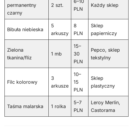
6–10
permanentny
2 szt.
Każdy sklep
PLN
czarny
5
8
Sklep
Bibuła niebieska
arkuszy
PLN
papierniczy
15–
Zielona
Pepco, sklep
1 mb
30
tkanina/fliz
tekstylny
PLN
10–
3
Sklep
Filc kolorowy
15
arkusze
plastyczny
PLN
5–7
Leroy Merlin,
Taśma malarska
1 rolka
PLN
Castorama