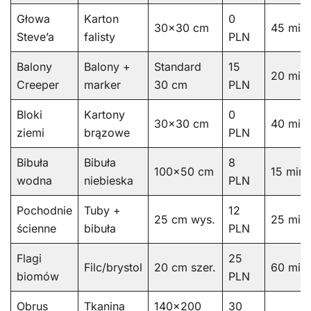
Głowa
Karton
0
30×30 cm
45 min
Steve’a
falisty
PLN
Balony
Balony +
Standard
15
20 min
Creeper
marker
30 cm
PLN
Bloki
Kartony
0
30×30 cm
40 min
ziemi
brązowe
PLN
Bibuła
Bibuła
8
100×50 cm
15 min
wodna
niebieska
PLN
Pochodnie
Tuby +
12
25 cm wys.
25 min
ścienne
bibuła
PLN
Flagi
25
Filc/brystol
20 cm szer.
60 min
biomów
PLN
Obrus
Tkanina
140×200
30