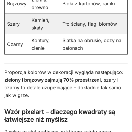
Brązowy
Bloki z kartonów, ramki
drewno
Kamień,
Szary
Tło ściany, flagi biomów
skały
Kontury,
Siatka na obrusie, oczy na
Czarny
cienie
balonach
Proporcja kolorów w dekoracji wygląda następująco:
zielony i brązowy zajmują 70% przestrzeni
, szary i
czarny to detale uzupełniające – dokładnie tak samo
jak w grze.
Wzór pixelart – dlaczego kwadraty są
łatwiejsze niż myślisz
Pixelart to styl graficzny, w którym każdy obraz