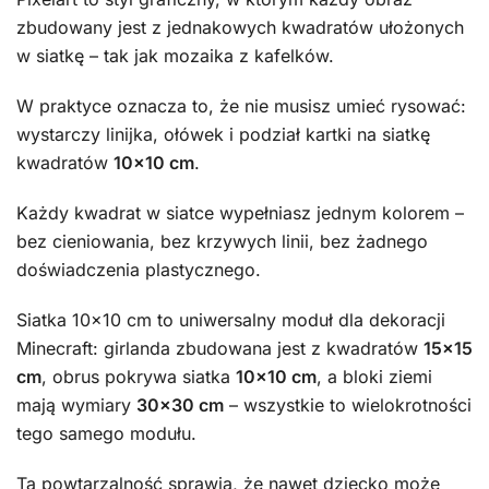
zbudowany jest z jednakowych kwadratów ułożonych
w siatkę – tak jak mozaika z kafelków.
W praktyce oznacza to, że nie musisz umieć rysować:
wystarczy linijka, ołówek i podział kartki na siatkę
kwadratów
10×10 cm
.
Każdy kwadrat w siatce wypełniasz jednym kolorem –
bez cieniowania, bez krzywych linii, bez żadnego
doświadczenia plastycznego.
Siatka 10×10 cm to uniwersalny moduł dla dekoracji
Minecraft: girlanda zbudowana jest z kwadratów
15×15
cm
, obrus pokrywa siatka
10×10 cm
, a bloki ziemi
mają wymiary
30×30 cm
– wszystkie to wielokrotności
tego samego modułu.
Ta powtarzalność sprawia, że nawet dziecko może