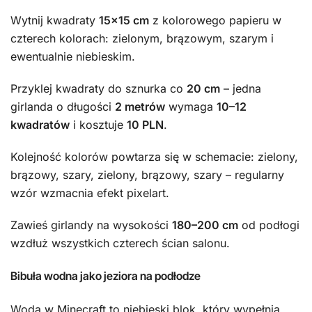
Wytnij kwadraty
15×15 cm
z kolorowego papieru w
czterech kolorach: zielonym, brązowym, szarym i
ewentualnie niebieskim.
Przyklej kwadraty do sznurka co
20 cm
– jedna
girlanda o długości
2 metrów
wymaga
10–12
kwadratów
i kosztuje
10 PLN
.
Kolejność kolorów powtarza się w schemacie: zielony,
brązowy, szary, zielony, brązowy, szary – regularny
wzór wzmacnia efekt pixelart.
Zawieś girlandy na wysokości
180–200 cm
od podłogi
wzdłuż wszystkich czterech ścian salonu.
Bibuła wodna jako jeziora na podłodze
Woda w Minecraft to niebieski blok, który wypełnia