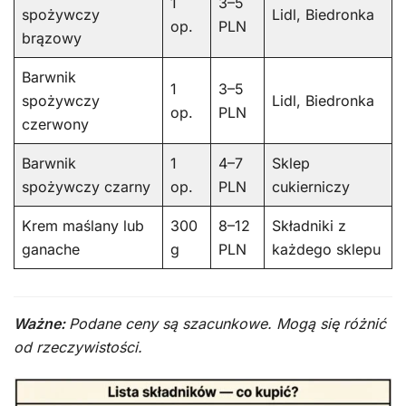
1
3–5
spożywczy
Lidl, Biedronka
op.
PLN
brązowy
Barwnik
1
3–5
spożywczy
Lidl, Biedronka
op.
PLN
czerwony
Barwnik
1
4–7
Sklep
spożywczy czarny
op.
PLN
cukierniczy
Krem maślany lub
300
8–12
Składniki z
ganache
g
PLN
każdego sklepu
Ważne:
Podane ceny są szacunkowe. Mogą się różnić
od rzeczywistości.