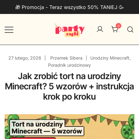
Przejdź
🎁 Promocja - Teraz wszystko 50% TANIEJ 🥳
do
treści
0
Zaproszenia na urodziny do druku
PartyZAPKI
PDF + Telefon
27 lutego, 2026
Przemek Sibera
Urodziny Minecraft
,
Poradnik urodzinowy
Jak zrobić tort na urodziny
Minecraft? 5 wzorów + instrukcja
krok po kroku