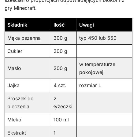
sześcian o proporcjach odpowiadających blokom z
gry Minecraft.
Składnik
Ilość
Uwagi
Mąka pszenna
300 g
typ 450 lub 550
Cukier
200 g
w temperaturze
Masło
200 g
pokojowej
Jajka
4 szt.
rozmiar L
Proszek do
2
pieczenia
łyżeczki
Mleko
100 ml
Ekstrakt
1