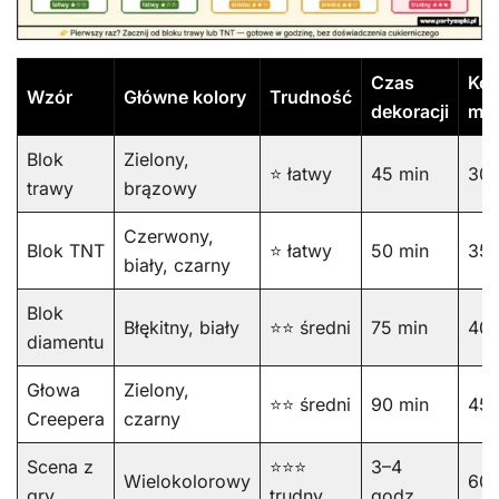
Czas
Kos
Wzór
Główne kolory
Trudność
dekoracji
mat
Blok
Zielony,
⭐ łatwy
45 min
30–
trawy
brązowy
Czerwony,
Blok TNT
⭐ łatwy
50 min
35–
biały, czarny
Blok
Błękitny, biały
⭐⭐ średni
75 min
40–
diamentu
Głowa
Zielony,
⭐⭐ średni
90 min
45–
Creepera
czarny
Scena z
⭐⭐⭐
3–4
Wielokolorowy
60–
gry
trudny
godz.