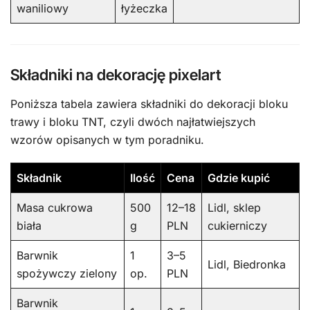
waniliowy
łyżeczka
Składniki na dekorację pixelart
Poniższa tabela zawiera składniki do dekoracji bloku
trawy i bloku TNT, czyli dwóch najłatwiejszych
wzorów opisanych w tym poradniku.
Składnik
Ilość
Cena
Gdzie kupić
Masa cukrowa
500
12–18
Lidl, sklep
biała
g
PLN
cukierniczy
Barwnik
1
3–5
Lidl, Biedronka
spożywczy zielony
op.
PLN
Barwnik